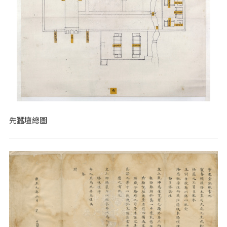
先蠶壇總圖