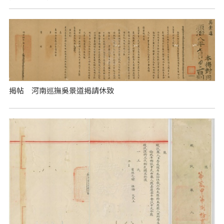
揭帖 河南巡撫吳景道揭請休致