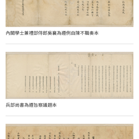
內閣學士兼禮部侍郎吳襄為遵例自陳不職奏本
兵部尚書為遵旨察議題本