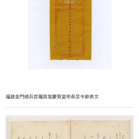
福建金門總兵官羅英笈慶賀皇帝長至令節表文