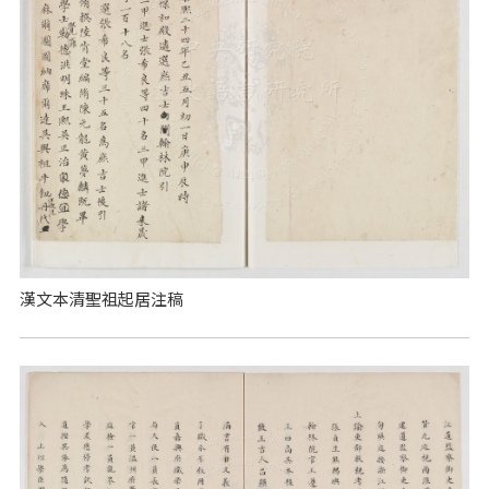
漢文本清聖祖起居注稿