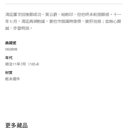
清廷屢次招撫鄭成功，賞公爵，給敕印，但他終未剃頭歸順。十一
年七月，清廷再頒敕諭，要他作個識時俊傑，披肝效順；如無心歸
誠，亦當明說。
典藏號
060898
年代
順治11年7月（1654）
材質
紙本摺件
更多藏品