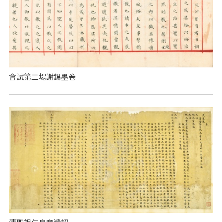
會試第二場謝錫墨卷