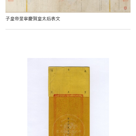
子皇帝旻寧慶賀皇太后表文