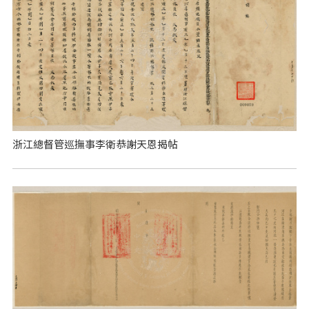
浙江總督管巡撫事李衛恭謝天恩揭帖