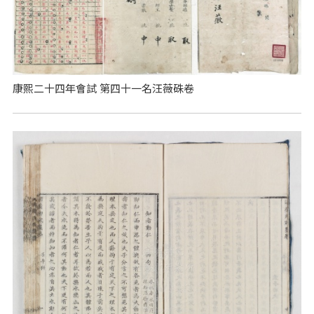
康熙二十四年會試 第四十一名汪薇硃卷