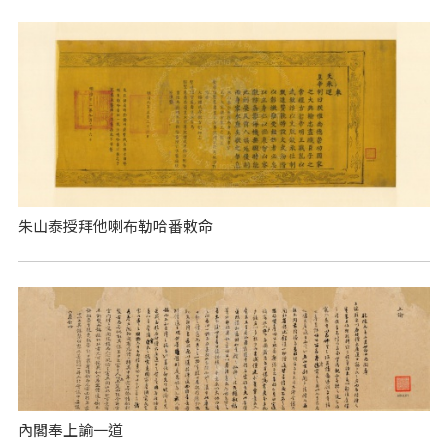
朱山泰授拜他喇布勒哈番敕命
內閣奉上諭一道