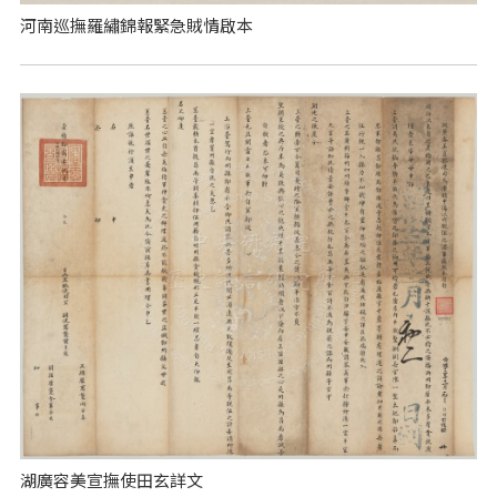
河南巡撫羅繡錦報緊急賊情啟本
湖廣容美宣撫使田玄詳文