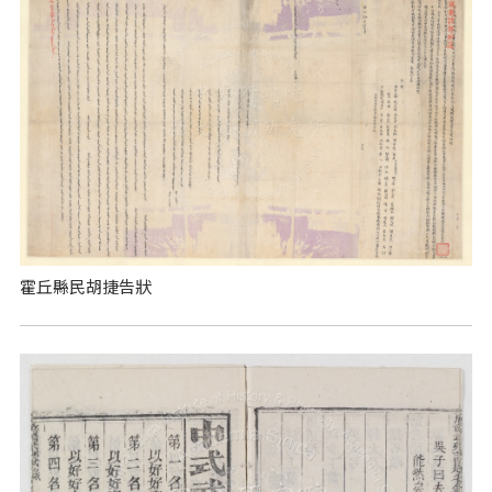
霍丘縣民胡捷告狀