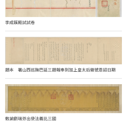
李成蹊殿試試卷
題本 署山西巡撫巴延三題報奉到加上皇太后徽號恩詔日期
敕諭劉瑞芬出使法義比三國