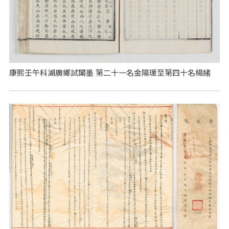
康熙壬午科湖廣鄉試闈墨 第二十一名金陽瑗至第四十名楊緒