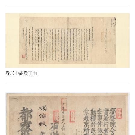
兵部申飭兵丁由