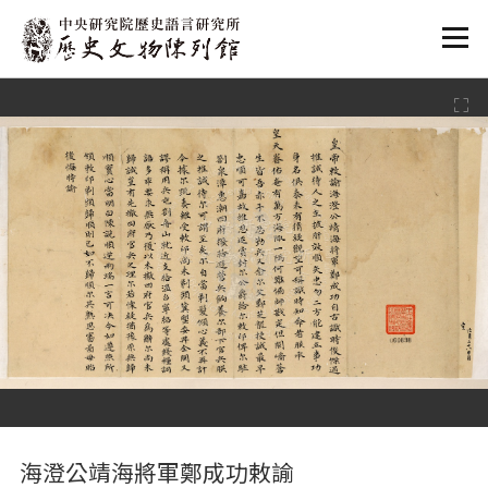
:::
:::
海澄公靖海將軍鄭成功敕諭