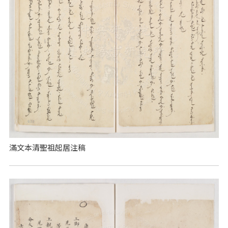
滿文本清聖祖起居注稿