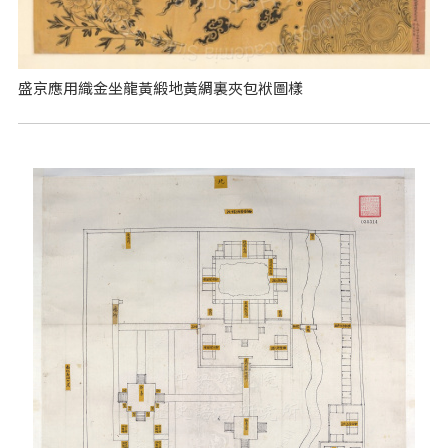
盛京應用織金坐龍黃緞地黃綢裏夾包袱圖樣