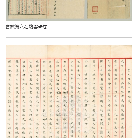
會試第六名駱雲硃卷