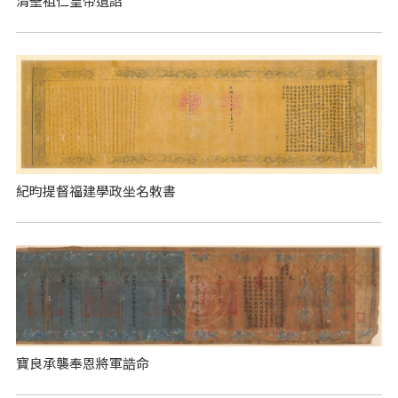
清聖祖仁皇帝遺詔
紀昀提督福建學政坐名敕書
寶良承襲奉恩將軍誥命