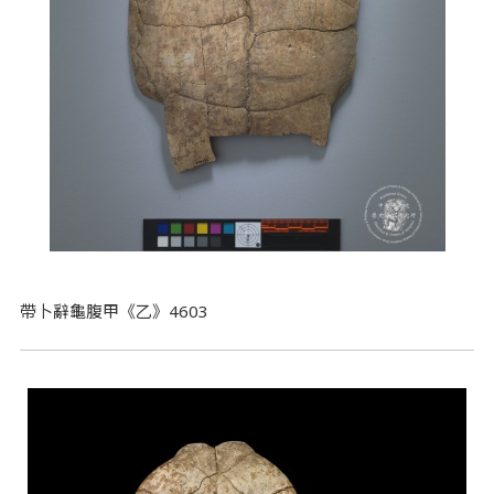
帶卜辭龜腹甲《乙》4603