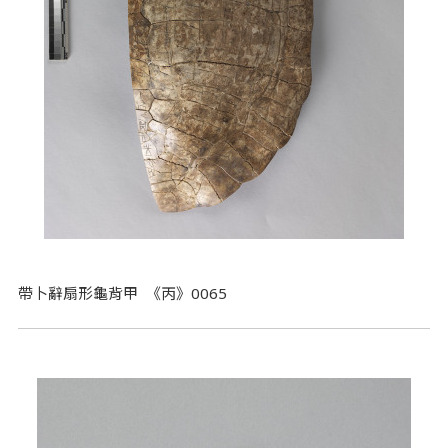
帶卜辭扇形龜背甲 《丙》0065