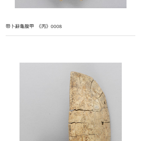
帶卜辭龜腹甲 《丙》0008