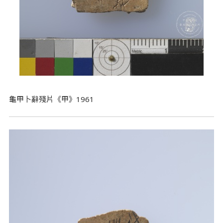
龜甲卜辭殘片《甲》1961