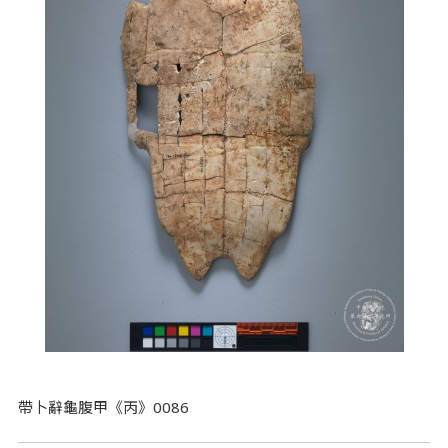
帶卜辭龜腹甲《丙》0086