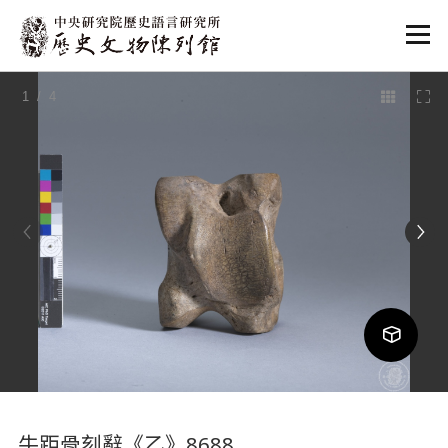
:::
1
/ 4
:::
牛距骨刻辭《乙》8688