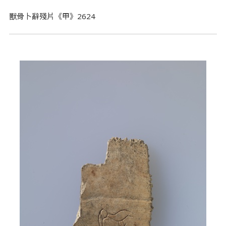
獸骨卜辭殘片《甲》2624