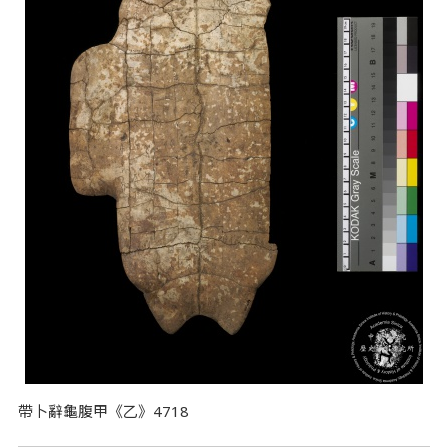
帶卜辭龜腹甲《乙》4718