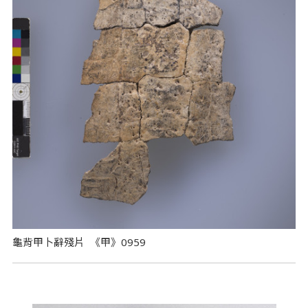
龜背甲卜辭殘片 《甲》0959