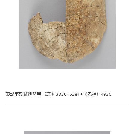
帶記事刻辭龜背甲 《乙》3330+5281+《乙補》4936