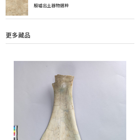
殷墟出土器物選粹
更多藏品