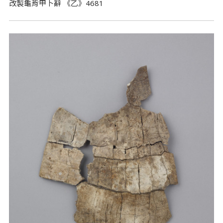
改製龜背甲卜辭 《乙》4681