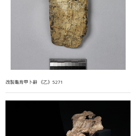
改製龜背甲卜辭 《乙》5271