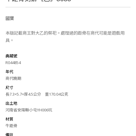
國寶
本版記載商王對大乙的祭祀。處理過的距骨在商代可能是遊戲用
具。
典藏號
R044854
年代
商代晚期
尺寸
長7.3×5.7×厚4.5公分 重170.04公克
出土地
河南省安陽縣小屯YH006坑
材質
牛距骨
備註