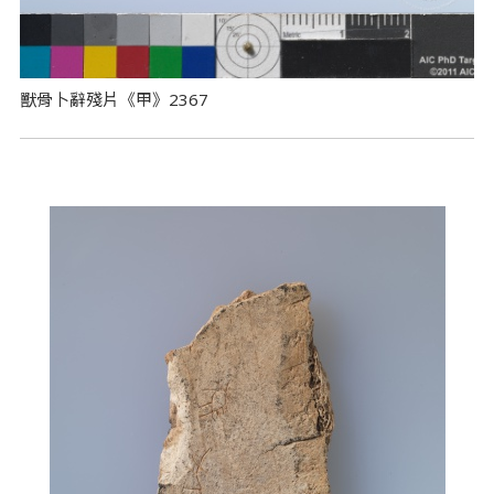
獸骨卜辭殘片《甲》2367