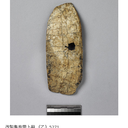
改製龜背甲卜辭 《乙》5271