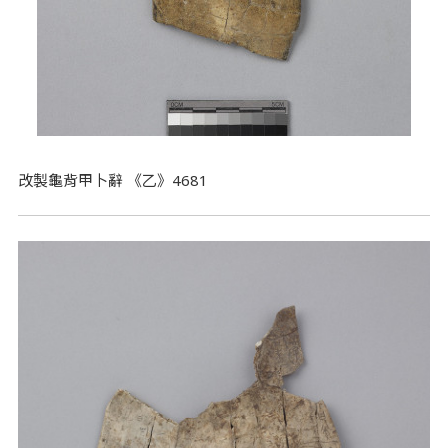
改製龜背甲卜辭 《乙》4681