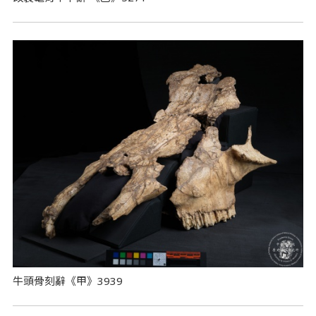
牛頭骨刻辭《甲》3939