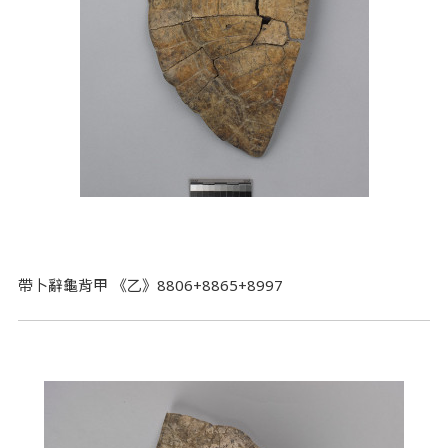
帶卜辭龜背甲 《乙》8806+8865+8997