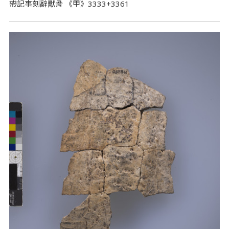
帶記事刻辭獸骨 《甲》3333+3361