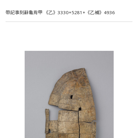
帶記事刻辭龜背甲 《乙》3330+5281+《乙補》4936