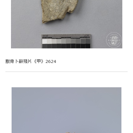
獸骨卜辭殘片《甲》2624