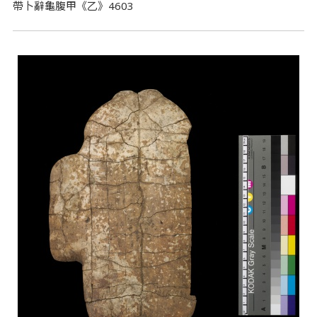
帶卜辭龜腹甲《乙》4603