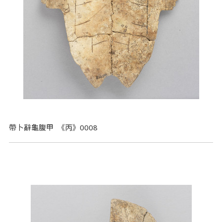
帶卜辭龜腹甲 《丙》0008