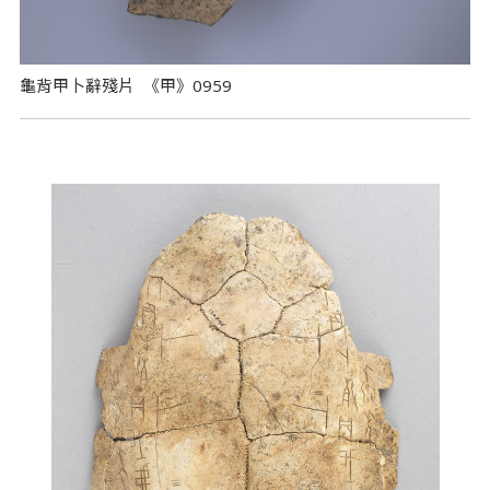
龜背甲卜辭殘片 《甲》0959