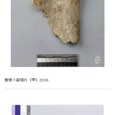
獸骨卜辭殘片《甲》2336