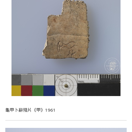
龜甲卜辭殘片《甲》1961