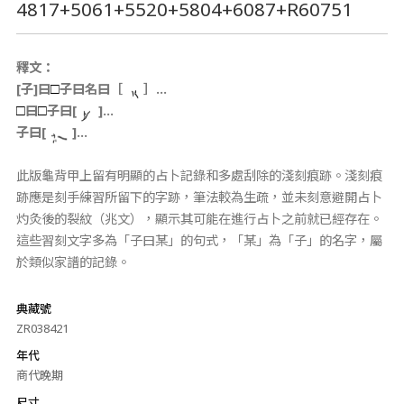
4817+5061+5520+5804+6087+R60751
釋文：
[子]曰
子曰名曰［
］…
□
曰
子曰[
]…
□
□
子曰[
]…
此版龜背甲上留有明顯的占卜記錄和多處刮除的淺刻痕跡。淺刻痕
跡應是刻手練習所留下的字跡，筆法較為生疏，並未刻意避開占卜
灼灸後的裂紋（兆文），顯示其可能在進行占卜之前就已經存在。
這些習刻文字多為「子曰某」的句式，「某」為「子」的名字，屬
於類似家譜的記錄。
典藏號
ZR038421
年代
商代晚期
尺寸