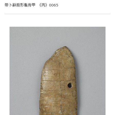
帶卜辭扇形龜背甲 《丙》0065