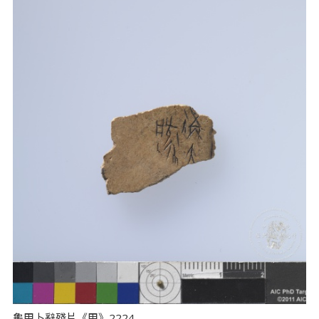
龜甲卜辭殘片《甲》2224