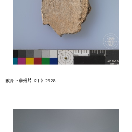
獸骨卜辭殘片《甲》2928