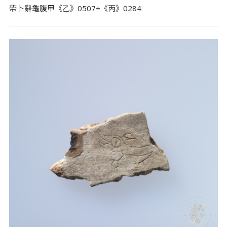
帶卜辭龜腹甲《乙》0507+《丙》0284