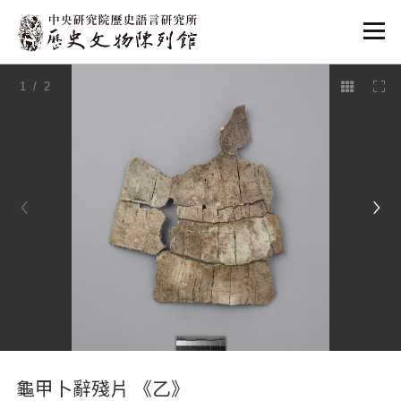
:::
1
/ 2
:::
龜甲卜辭殘片 《乙》