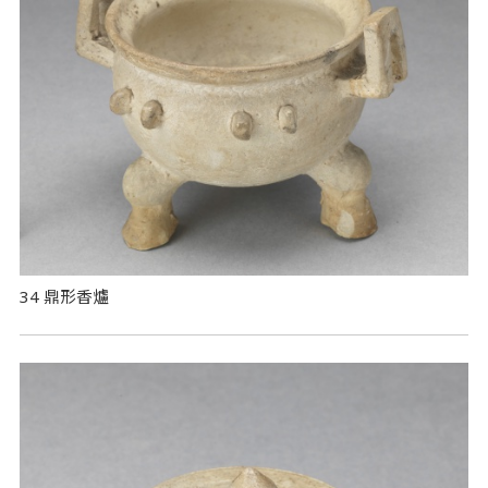
34 鼎形香爐