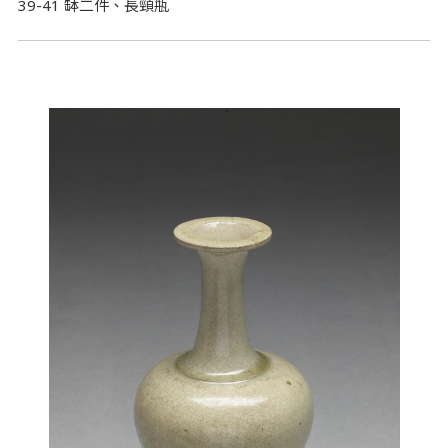
39-41 缽二件、長頸瓶