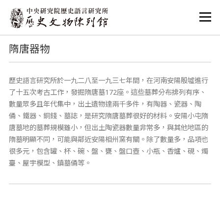
:::
:::
隋唐器物
歷史語言研究所於一九二八至一九三七年間，在河南安陽殷墟進行
了十五次考古工作，發掘隋唐墓172座。這些墓葬分布排列有序、
數量眾多且年代集中，出土遺物達兩千多件，有陶器、瓷器、陶
俑、鐵器、銅錢、墓誌，是研究隋唐墓葬很好的材料。安陽小屯隋
唐墓地的墓葬規模雖小，但出土陶瓷器數量非常多，與其他地區的
隋墓明顯不同，可能與鄰近安陽相州窯有關。除了數量多，品項也
很多元，包含罐、杯、碗、盤、甕、盤口壺、小瓶、香爐、硯、燭
臺、屋宇模型、鎮墓俑等。