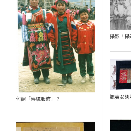
攝影！攝
擺夷女綁
何謂「傳統服飾」？