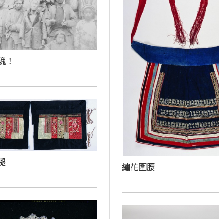
魂！
腿
繡花圍腰