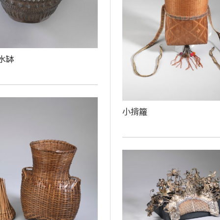
水缽
小揹籮