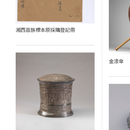
湘西苗族標本原採購登記冊
金漆傘