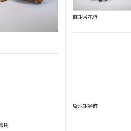
飾銀片花梳
綴珠銀頸飾
銀鐲