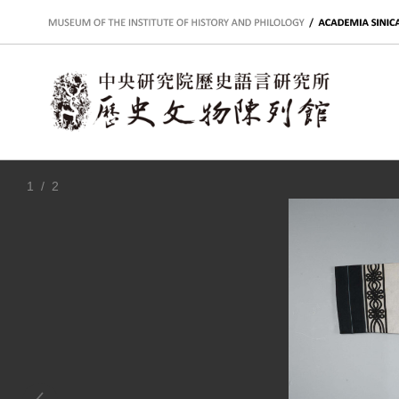
:::
1
/ 2