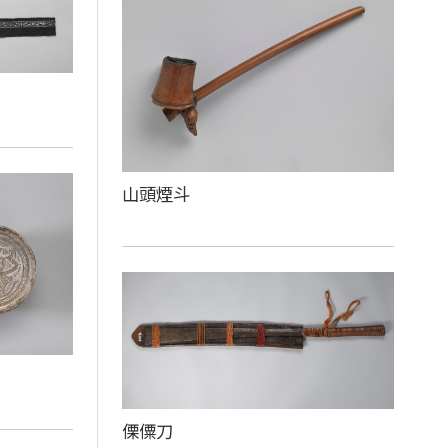
山頭煙斗
傈僳刀