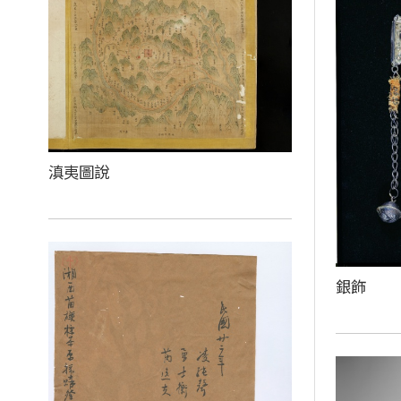
滇夷圖說
銀飾