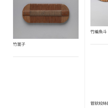
竹編魚斗
竹篦子
管狀絞絲