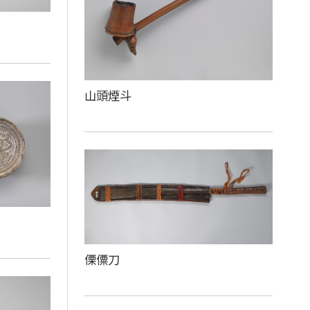
山頭煙斗
傈僳刀