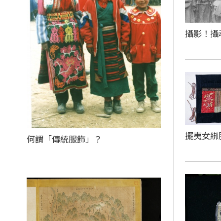
攝影！攝
擺夷女綁
何謂「傳統服飾」？