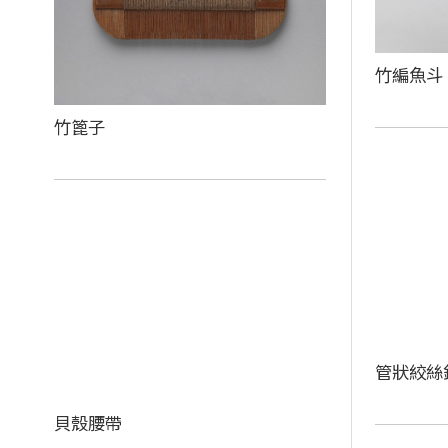
竹編魚斗
竹篦子
管狀絞絲
貝殼腰帶