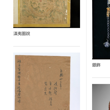
滇夷圖說
銀飾