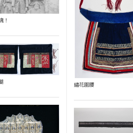
魂！
腿
繡花圍腰