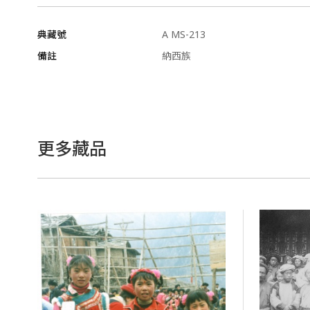
典藏號
A MS-213
備註
納西族
更多藏品