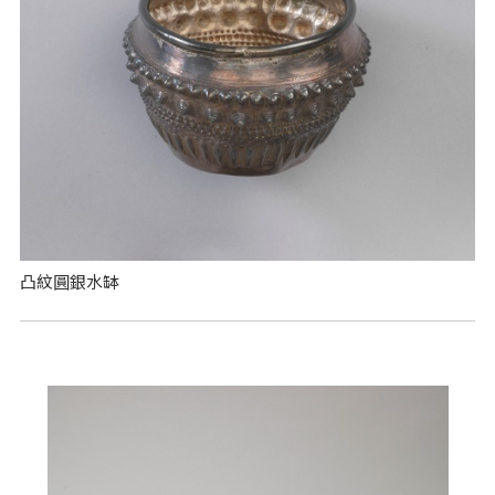
凸紋圓銀水缽