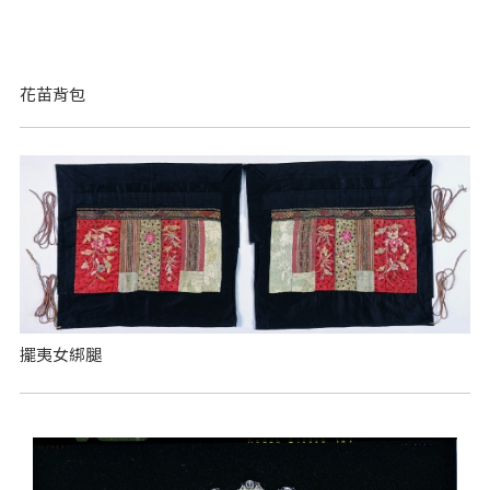
花苗背包
擺夷女綁腿