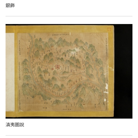
銀飾
滇夷圖說