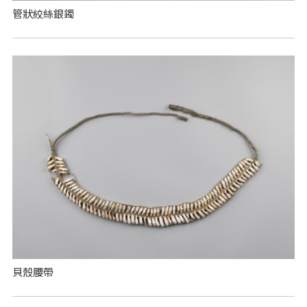
管狀絞絲銀鐲
貝殼腰帶