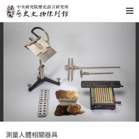
:::
:::
測量人體相關器具