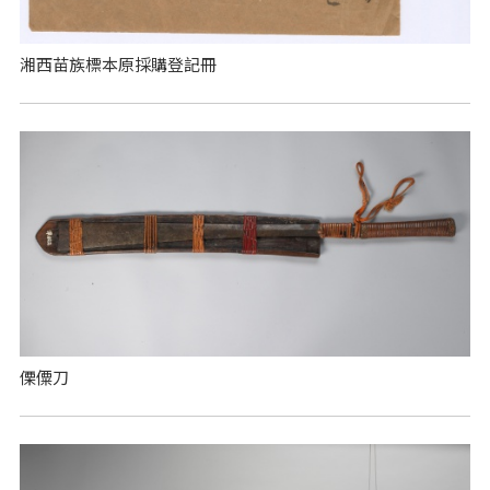
湘西苗族標本原採購登記冊
傈僳刀