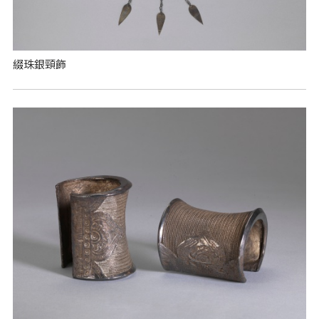
綴珠銀頸飾