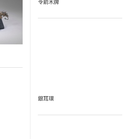
令箭木牌
銀耳環