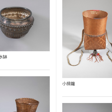
水缽
小揹籮