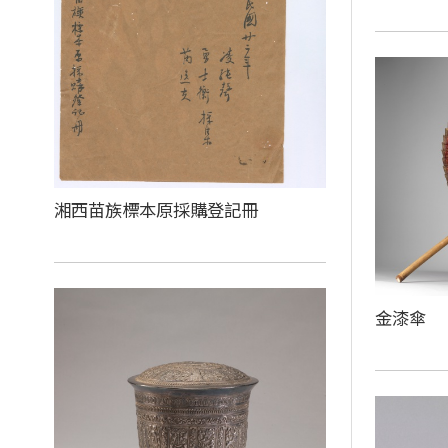
湘西苗族標本原採購登記冊
金漆傘