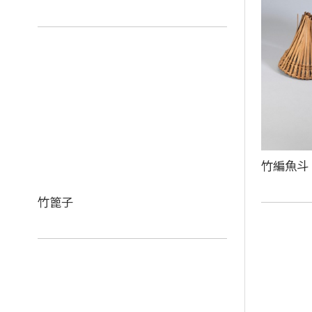
竹編魚斗
竹篦子