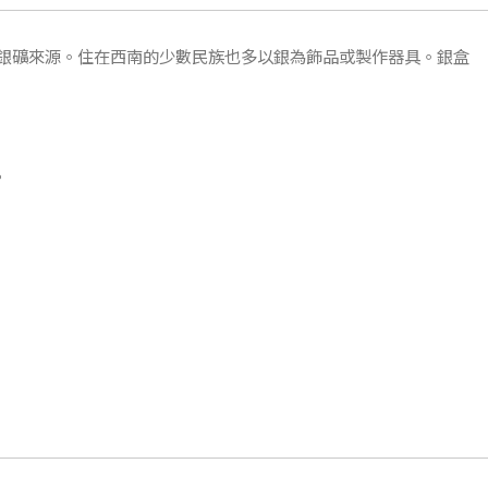
銀礦來源。住在西南的少數民族也多以銀為飾品或製作器具。銀盒
。