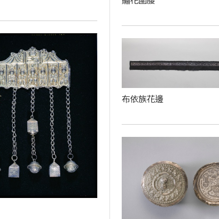
繡花圍腰
布依族花邊