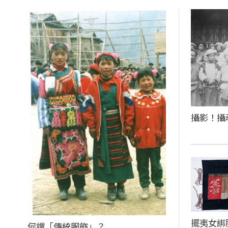
攝影！攝
擺夷女綁
何謂「傳統服飾」？