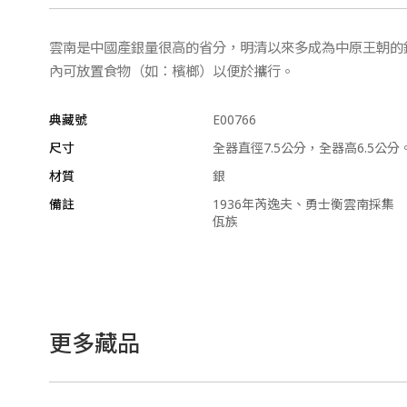
雲南是中國產銀量很高的省分，明清以來多成為中原王朝的
內可放置食物（如：檳榔）以便於攜行。
典藏號
E00766
尺寸
全器直徑7.5公分，全器高6.5公分
材質
銀
備註
1936年芮逸夫、勇士衡雲南採集
佤族
更多藏品