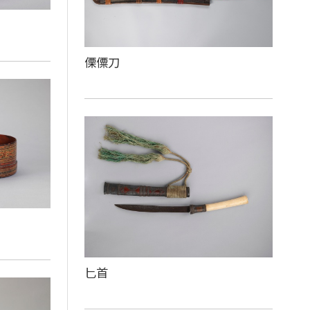
傈僳刀
匕首