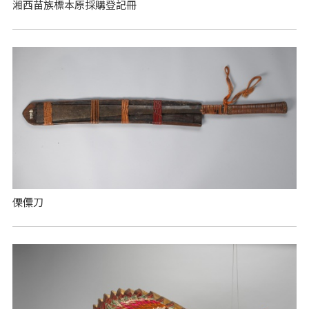
湘西苗族標本原採購登記冊
傈僳刀