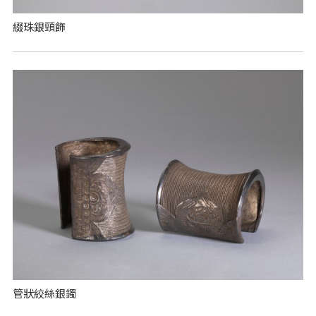
綴珠銀頸飾
管狀絞絲銀鐲