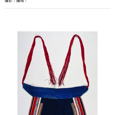
攝影！攝魂！