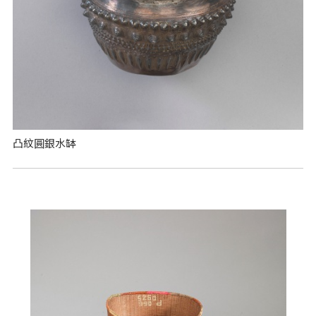
凸紋圓銀水缽