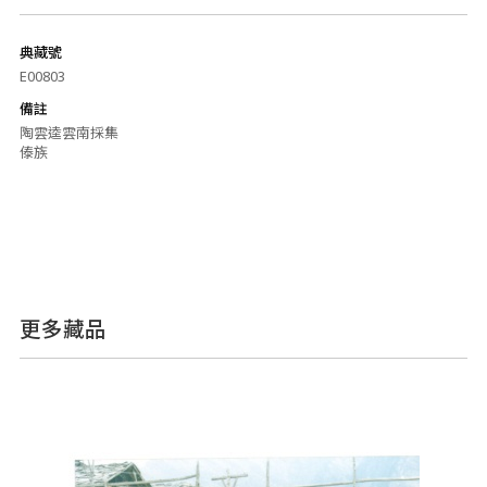
典藏號
E00803
備註
陶雲逵雲南採集
傣族
更多藏品