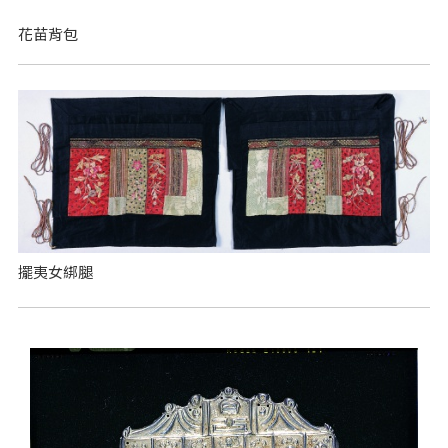
花苗背包
擺夷女綁腿