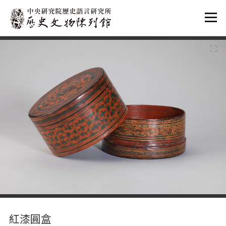
:::
:::
紅漆圓盒