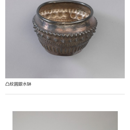
凸紋圓銀水缽