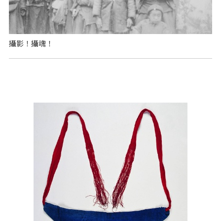
攝影！攝魂！