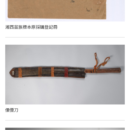
湘西苗族標本原採購登記冊
傈僳刀