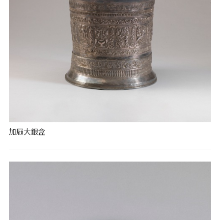
加屜大銀盒