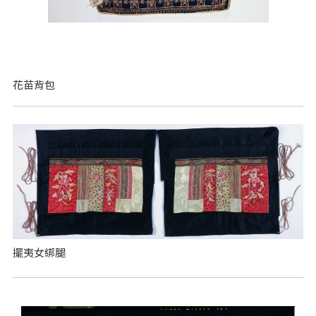
花苗背包
擺夷女綁腿