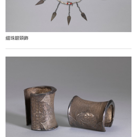
綴珠銀頸飾