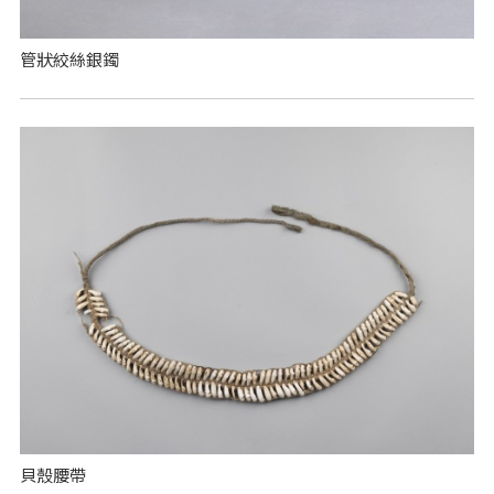
管狀絞絲銀鐲
貝殼腰帶