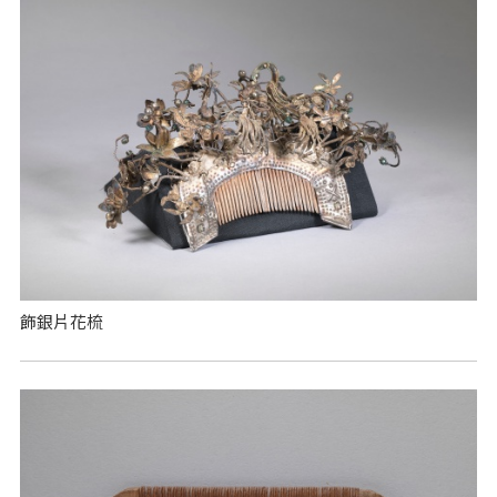
飾銀片花梳