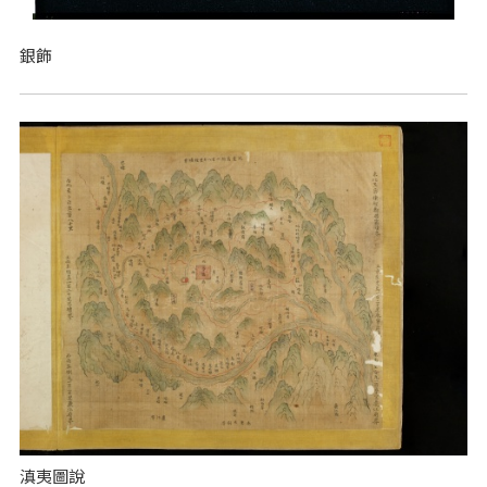
銀飾
滇夷圖說