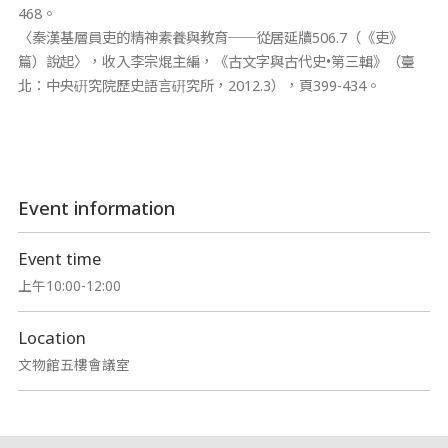
468。
〈秦漢基層員吏的精神素養與教育──從居延牘506.7（《吏》
篇）說起〉，收入李宗焜主編，《古文字與古代史•第三輯》（臺
北：中央硏究院歷史語言硏究所，2012.3），頁399-434。
Event information
Event time
上午10:00-12:00
Location
文物館五樓會議室