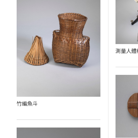
測量人體
竹編魚斗