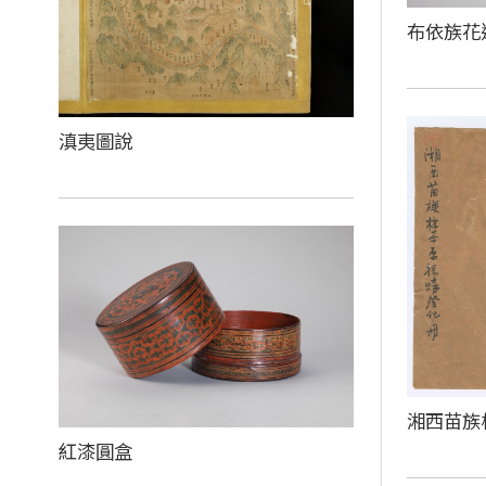
布依族花
滇夷圖說
湘西苗
紅漆圓盒