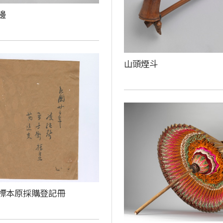
邊
山頭煙斗
族標本原採購登記冊