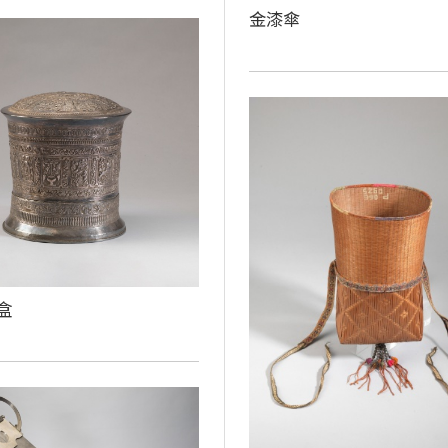
金漆傘
盒