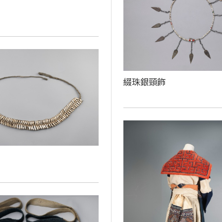
綴珠銀頸飾