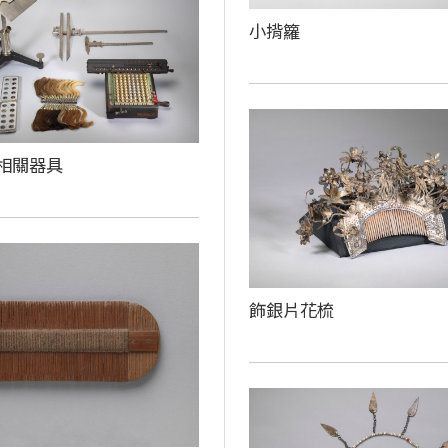
小揹籮
相關器具
飾銀片花梳