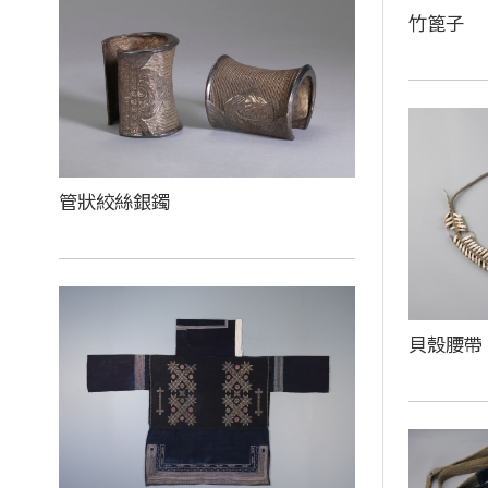
竹篦子
管狀絞絲銀鐲
貝殼腰帶