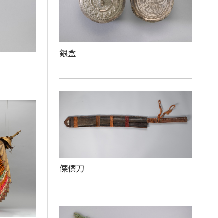
銀盒
傈僳刀