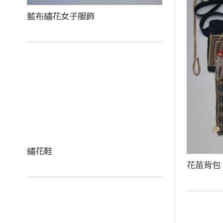
藍布繡花女子服飾
繡花鞋
花苗背包