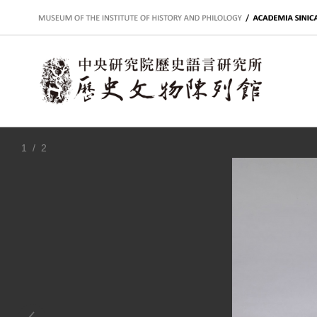
:::
1
/ 2