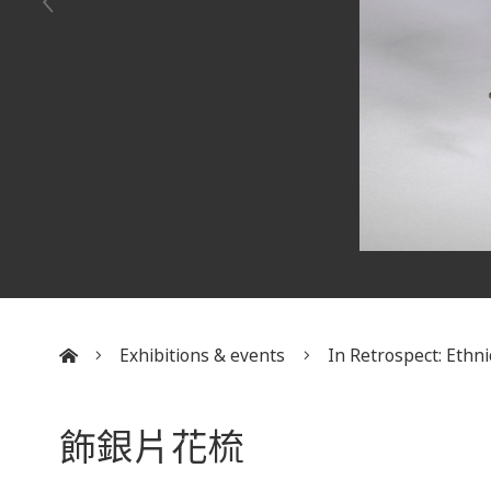
Exhibitions & events
In Retrospect: Ethnic
:::
飾銀片花梳