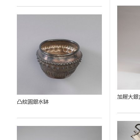
加屜大銀
凸紋圓銀水缽