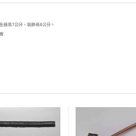
，全器高7公分，裝飾長8公分。
會