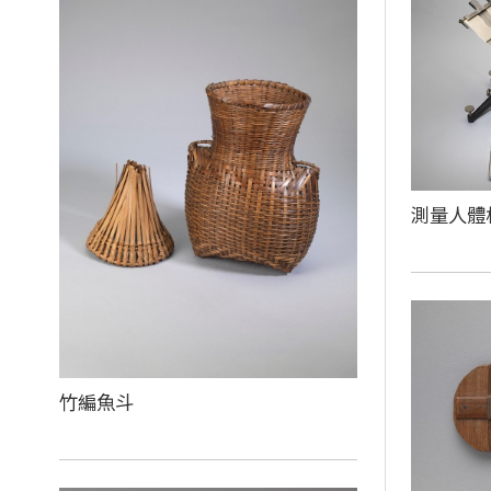
測量人體
竹編魚斗