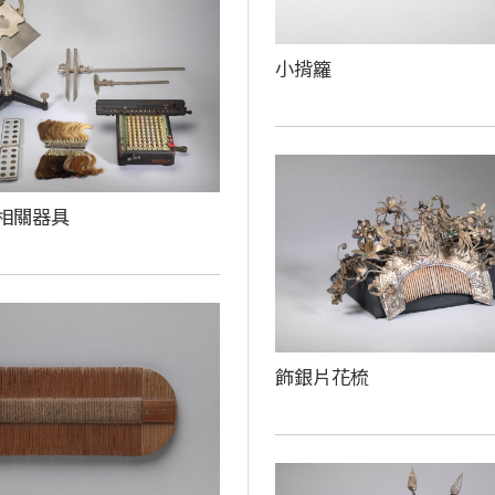
小揹籮
相關器具
飾銀片花梳