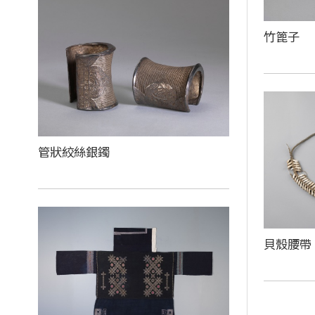
竹篦子
管狀絞絲銀鐲
貝殼腰帶