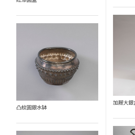
加屜大銀
凸紋圓銀水缽