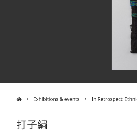
Exhibitions & events
In Retrospect: Ethnic
:::
打子繡