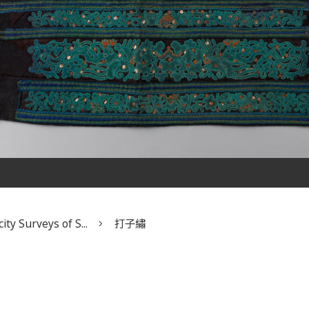
ity Surveys of S...
打子繡