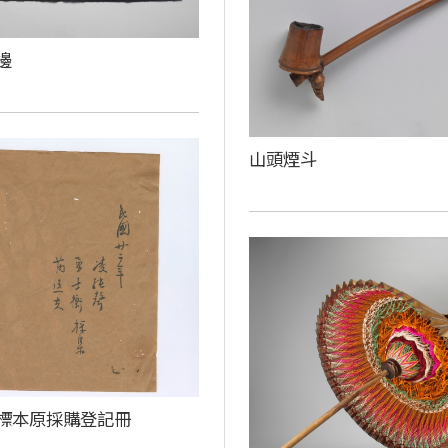
邊
山頭煙斗
族標本原採購登記冊