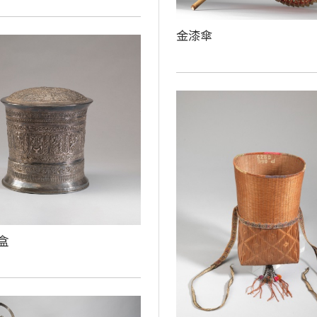
金漆傘
盒