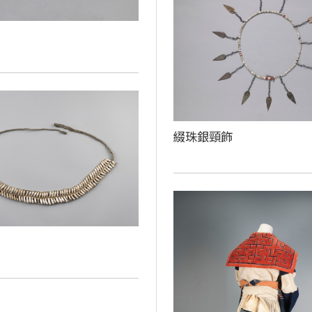
綴珠銀頸飾