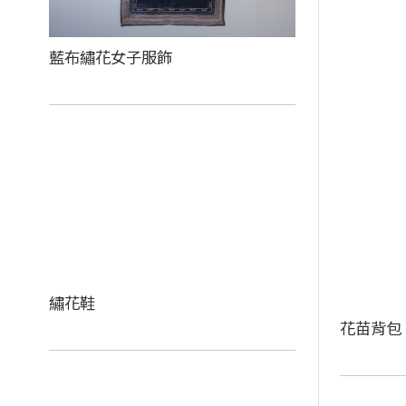
藍布繡花女子服飾
繡花鞋
花苗背包