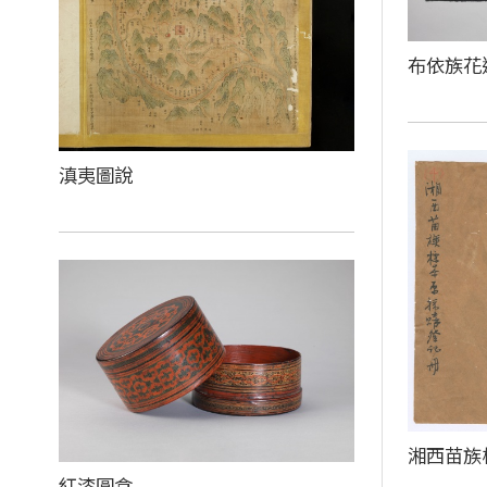
布依族花
滇夷圖說
湘西苗
紅漆圓盒