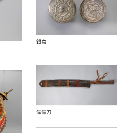
銀盒
傈僳刀