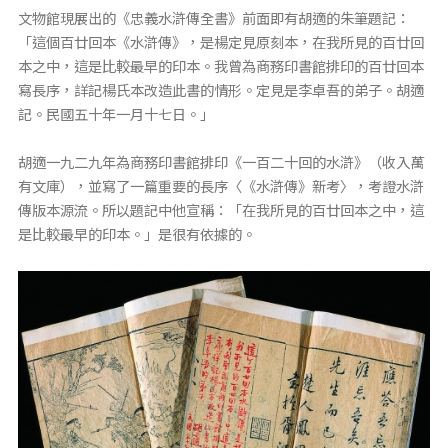
文物館現展出的《忠義水滸傳全書》前面即有胡適的朱筆題記：
「這個百廿回本《水滸傳》，是楊定見原刻本，在我所見的百廿回
本之中，這是比較最早的印本。我曾為商務印書館排印的百廿回本
寫長序，詳記楊氏本改造此書的情形。定見是李卓吾的弟子。胡適
記。民國五十年一月十七日。」
胡適一九二九年為商務印書館排印《一百二十回的水滸》（收入萬
有文庫），並寫了一篇重要的長序〈《水滸傳》新考〉，考證水滸
傳版本源流。所以題記中他宣稱：「在我所見的百廿回本之中，這
是比較最早的印本。」是很有依據的。