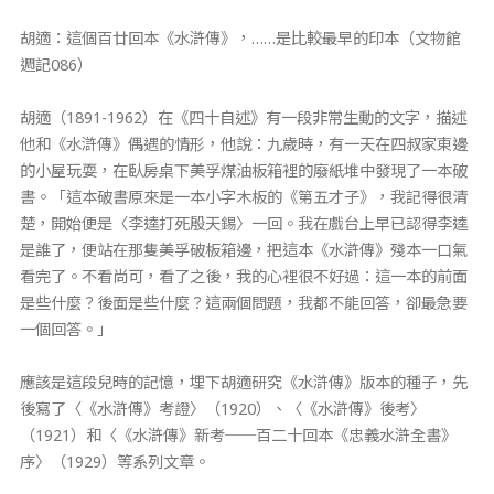
胡適：這個百廿回本《水滸傳》，……是比較最早的印本（文物館
週記086）
胡適（1891-1962）在《四十自述》有一段非常生動的文字，描述
他和《水滸傳》偶遇的情形，他說：九歲時，有一天在四叔家東邊
的小屋玩耍，在臥房桌下美孚煤油板箱裡的廢紙堆中發現了一本破
書。「這本破書原來是一本小字木板的《第五才子》，我記得很清
楚，開始便是〈李逵打死殷天錫〉一回。我在戲台上早已認得李逵
是誰了，便站在那隻美孚破板箱邊，把這本《水滸傳》殘本一口氣
看完了。不看尚可，看了之後，我的心裡很不好過：這一本的前面
是些什麼？後面是些什麼？這兩個問題，我都不能回答，卻最急要
一個回答。」
應該是這段兒時的記憶，埋下胡適研究《水滸傳》版本的種子，先
後寫了〈《水滸傳》考證〉（1920）、〈《水滸傳》後考〉
（1921）和〈《水滸傳》新考──百二十回本《忠義水滸全書》
序〉（1929）等系列文章。