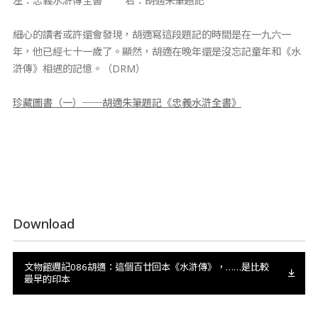
左：忠義水滸傳全書 右：胡適朱筆題記
細心的讀者或許還會發現，胡適寫這段題記的時間是在一九六一
年，他已經七十一歲了。顯然，胡適在晚年還是沒忘記童年和《水
滸傳》相遇的記憶。（DRM）
珍藏圖書（一）──胡適朱筆題記《忠義水滸全書》
Download
文物館週記086胡適：這個百廿回本《水滸傳》，……是比較
最早的印本