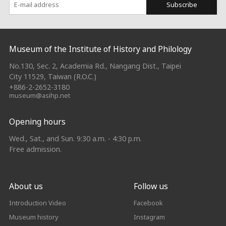
Subscribe
:::
Museum of the Institute of History and Philology
No.130, Sec. 2, Academia Rd., Nangang Dist., Taipei
City 11529, Taiwan (R.O.C.)
+886-2-2652-3180
museum@asihp.net
Opening hours
Wed., Sat., and Sun. 9:30 a.m. - 4:30 p.m.
Free admission.
About us
Follow us
Introduction Video
Facebook
Museum history
Instagram