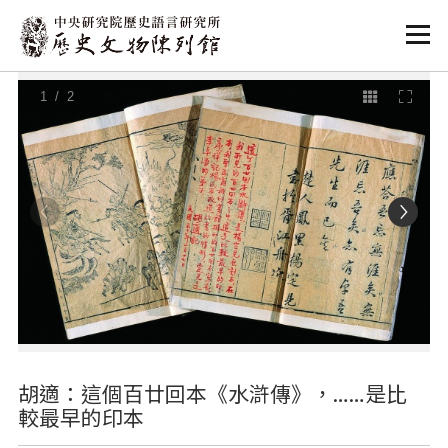
:::
:::
1
/ 2
胡適：這個百廿回本《水滸傳》，……是比
較最早的印本