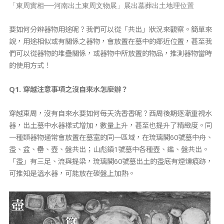
「東周實相──河南出土東周文物展」展出墓葬出土地理位置
要如何分辨器物用途呢？我們可以從「共出」狀況來觀察。簡單來
說，用途相似或有關係之器物，會放置在墓中的鄰近位置，甚至我
們可以從器物的堆疊關係，或器物中所放置的物品，推測器物當時
的使用方式！
Q1.
穿越注意事項之沒自來水怎麼辦？
穿越東周，沒有自來水要如何每天洗香香呢？西周後期逐漸重視水
器，出土墓中水器樣式增加，數量上升，甚至也提升了精緻度。同
一種類器物通常會放置在墓室的同一區域，在琉璃閣60號墓中舟、
盉、盆、罍、壺、盤共出；山彪鎮1號墓中各種壺、鑑、盤共出。
「盉」有三足、流與提梁，琉璃閣60號墓出土的盉底有煙燻痕跡，
可推知是溫水器，可能放在碳盤上加熱。