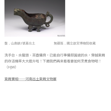
盤，山彪鎮1號墓出土 無疆匜，國立故宮博物院收藏
洗手台、水龍頭、茶壺備齊，已能自行準備殺菌過的水，穿越東周
的存活機率大大提升啦！下週我們再來看看要如何烹煮食物吧！
（HJW）
東周實相──河南出土東周文物展