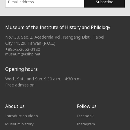
Subscribe
:::
Museum of the Institute of History and Philology
No.130, Sec. 2, Academia Rd., Nangang Dist., Taipei
City 11529, Taiwan (R.O.C.)
+886-2-2652-3180
museum@asihp.net
Opening hours
Wed., Sat., and Sun. 9:30 a.m. - 4:30 p.m.
Free admission.
About us
Follow us
Introduction Video
Facebook
Museum history
Instagram