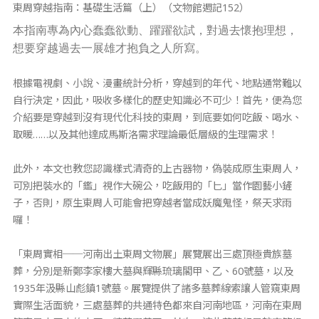
東周穿越指南：基礎生活篇（上）（文物館週記152）
本指南專為內心蠢蠢欲動、躍躍欲試，對過去懷抱理想，
想要穿越過去一展雄才抱負之人所寫。
根據電視劇、小說、漫畫統計分析，穿越到的年代、地點通常難以
自行決定，因此，吸收多樣化的歷史知識必不可少！首先，便為您
介紹要是穿越到沒有現代化科技的東周，到底要如何吃飯、喝水、
取暖……以及其他達成馬斯洛需求理論最低層級的生理需求！
此外，本文也教您認識樣式清奇的上古器物，偽裝成原生東周人，
可別把裝水的「鑑」視作大碗公，吃飯用的「匕」當作園藝小鏟
子，否則，原生東周人可能會把穿越者當成妖魔鬼怪，祭天求雨
囉！
「東周實相──河南出土東周文物展」展覽展出三處頂極貴族墓
葬，分別是新鄭李家樓大墓與輝縣琉璃閣甲、乙、60號墓，以及
1935年汲縣山彪鎮1號墓。展覽提供了諸多墓葬線索讓人管窺東周
實際生活面貌，三處墓葬的共通特色都來自河南地區，河南在東周