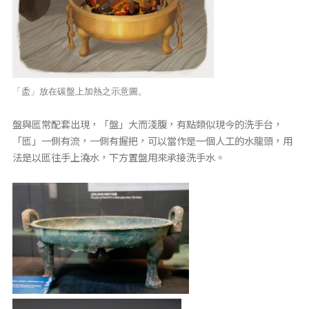
「盉」放在碳盤上加熱之示意圖。
盤與匜常配套出現，「盤」大而淺腹，有點類似現今的洗手台，
「匜」一側有流，一側有握把，可以當作是一個人工的水龍頭，用
法是以匜往手上澆水，下方置盤用來承接洗手水。