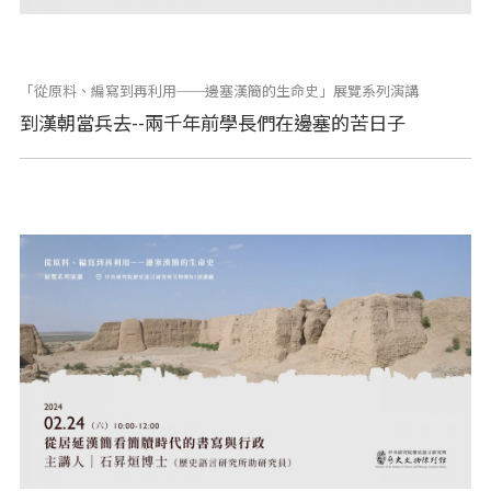
「從原料、編寫到再利用──邊塞漢簡的生命史」展覽系列演講
到漢朝當兵去--兩千年前學長們在邊塞的苦日子