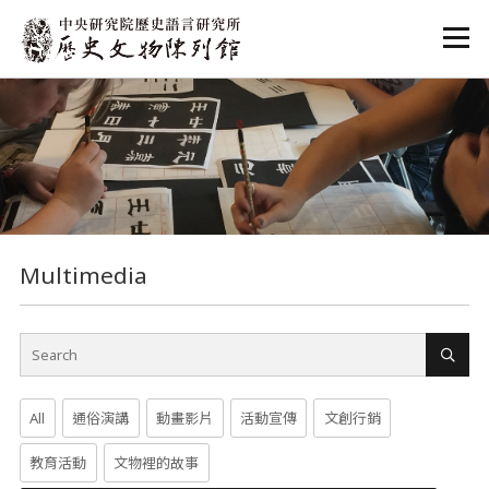
:::
:::
Multimedia
All
通俗演講
動畫影片
活動宣傳
文創行銷
教育活動
文物裡的故事