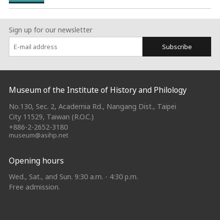
Sign up for our newsletter
Subscribe
:::
Museum of the Institute of History and Philology
No.130, Sec. 2, Academia Rd., Nangang Dist., Taipei
City 11529, Taiwan (R.O.C.)
+886-2-2652-3180
museum@asihp.net
Opening hours
Wed., Sat., and Sun. 9:30 a.m. - 4:30 p.m.
Free admission.