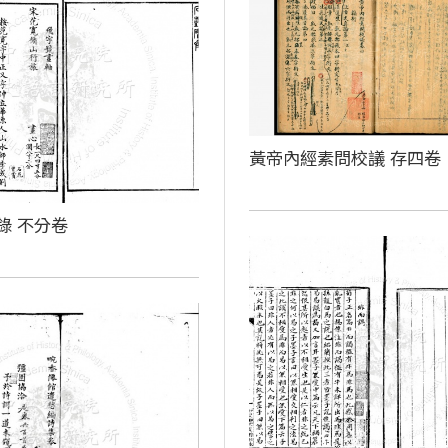
黃帝內經素問校議 存四卷
錄 不分卷