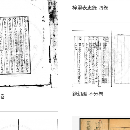
梓里表忠錄 四卷
鏡幻編 不分卷
殘卷