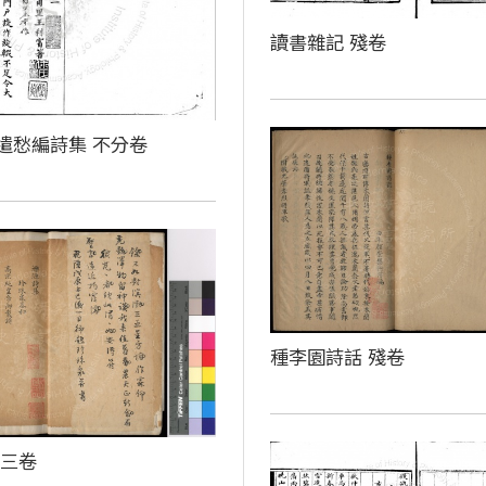
讀書雜記 殘卷
遣愁編詩集 不分卷
種李園詩話 殘卷
 三卷