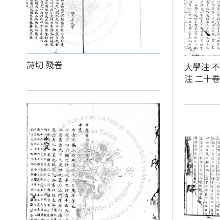
詩切 殘卷
大學注 不
注 二十