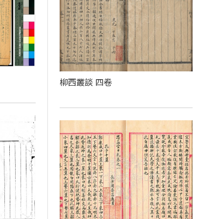
柳西叢談 四卷