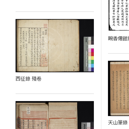
畹香僊館
西征錄 殘卷
天山筆錄