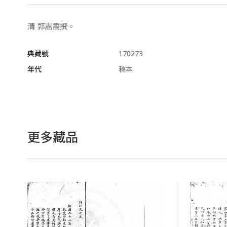
清 郭嵩燾撰。
典藏號
170273
年代
稿本
更多藏品