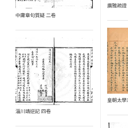
廣雅疏證
中庸章句質疑 二卷
皇朝太學
淄川靖逆記 四卷