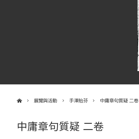
展覽與活動
手澤貽芬
中庸章句質疑 二卷
:::
中庸章句質疑 二卷