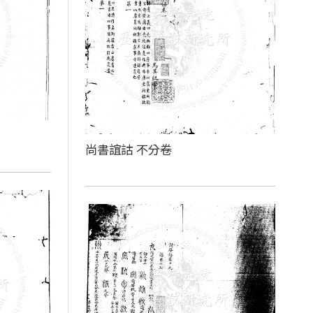
尚書誼詁 不分卷