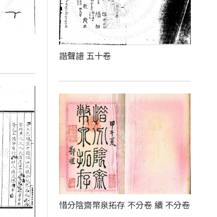
諧聲譜 五十卷
惜分陰齋幣泉拓存 不分卷 續 不分卷