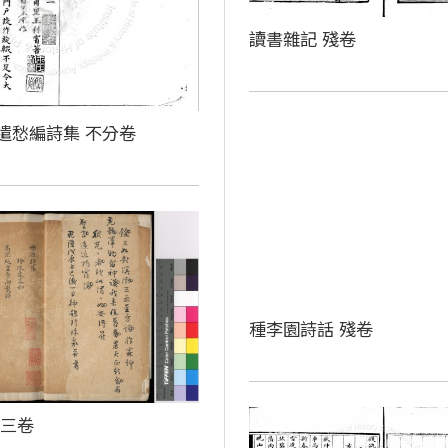
讀書雜記 殘卷
遣愁編詩集 不分卷
種李園詩話 殘卷
 三卷