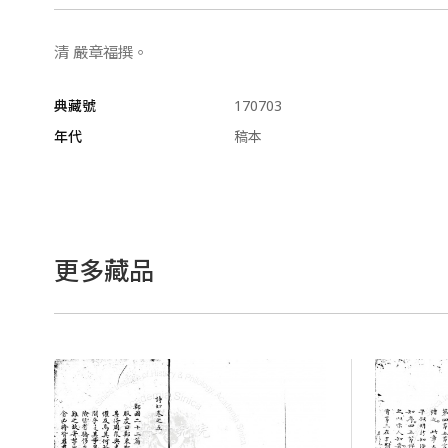
清 嚴章福撰。
典藏號
170703
年代
稿本
更多藏品