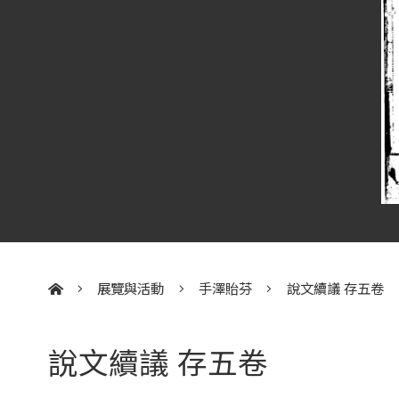
展覽與活動
手澤貽芬
說文續議 存五卷
:::
說文續議 存五卷