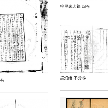
梓里表忠錄 四卷
鏡幻編 不分卷
殘卷