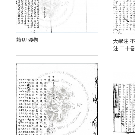
詩切 殘卷
大學注 不
注 二十