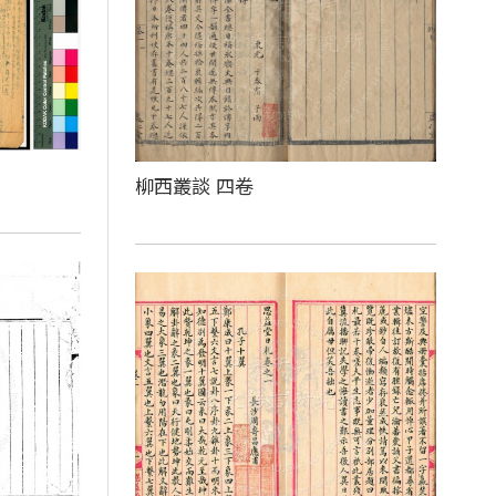
柳西叢談 四卷