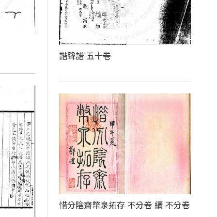
諧聲譜 五十卷
惜分陰齋幣泉拓存 不分卷 續 不分卷