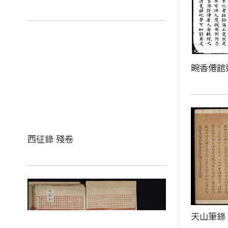
畹香僊館
西征錄 殘卷
天山筆錄