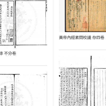
黃帝內經素問校議 存四卷
錄 不分卷