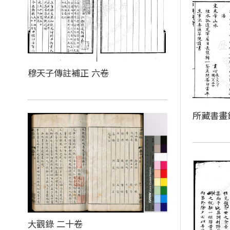
穆天子傳註補正 六卷
所藏書畫
大觀錄 二十卷