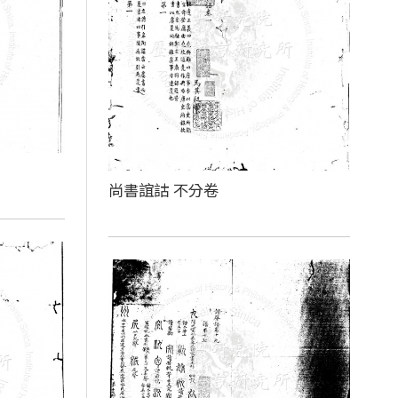
尚書誼詁 不分卷