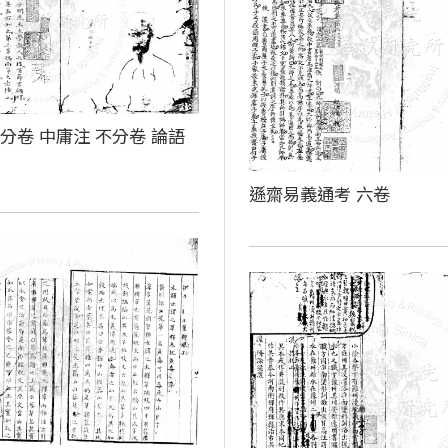
分卷 中庸注 不分卷 論語
卷
遜齋易義通考 六卷