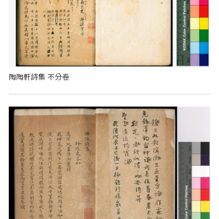
陶陶軒詩集 不分卷