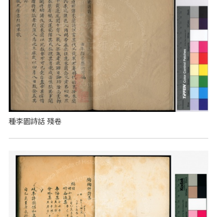
種李園詩話 殘卷