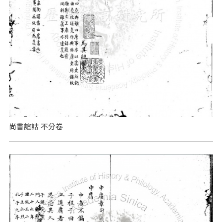
尚書誼詁 不分卷