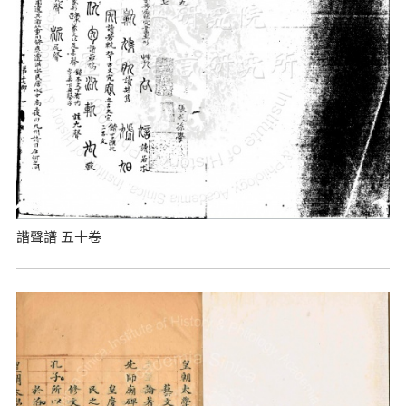
諧聲譜 五十卷