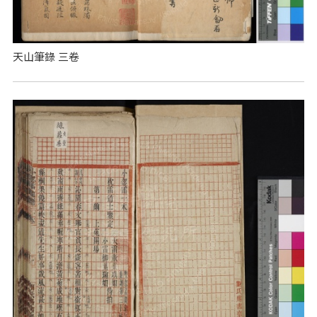
天山筆錄 三卷