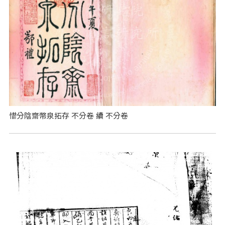
惜分陰齋幣泉拓存 不分卷 續 不分卷