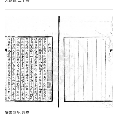
讀書雜記 殘卷