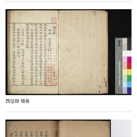
西征錄 殘卷