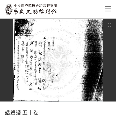
:::
:::
諧聲譜 五十卷