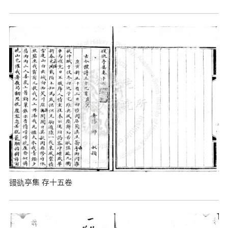
䜱䜪亭集 存十五卷