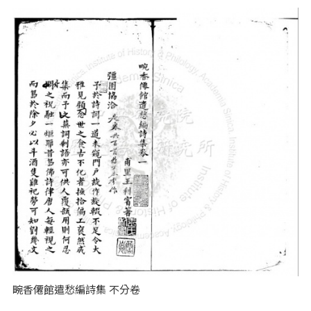
畹香僊館遣愁編詩集 不分卷