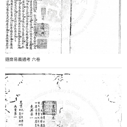
遜齋易義通考 六卷