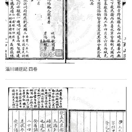
淄川靖逆記 四卷