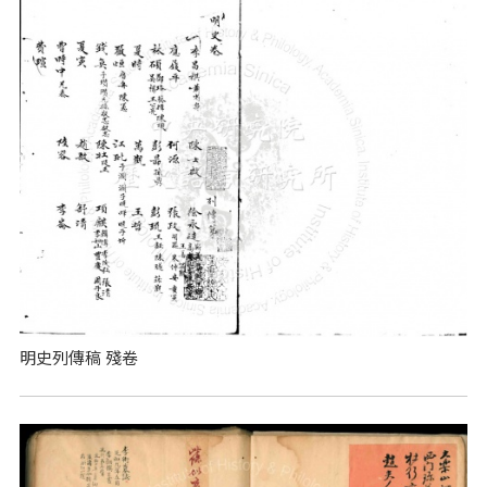
明史列傳稿 殘卷