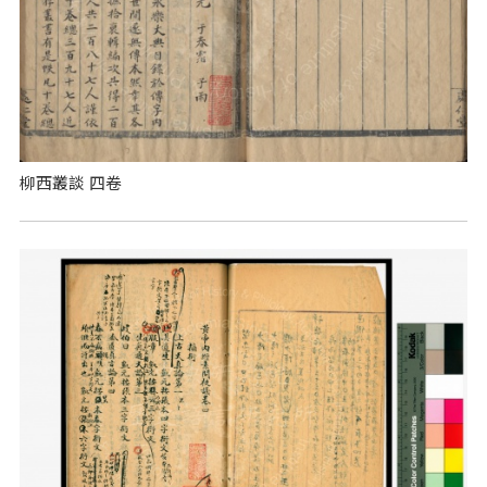
柳西叢談 四卷