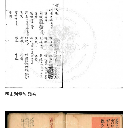
明史列傳稿 殘卷