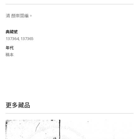
清 顏崇槼編。
典藏號
137364, 137365
年代
稿本
更多藏品