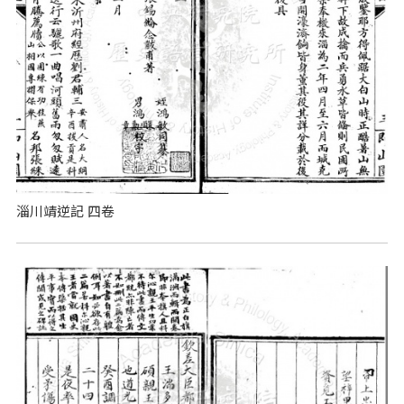
淄川靖逆記 四卷