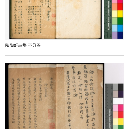
陶陶軒詩集 不分卷