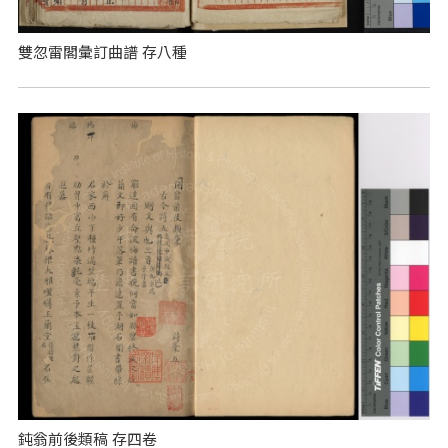
雙忽雷閣彙訂曲譜 存八種
鈍翁前後類稿 存四卷