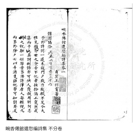
畹香僊館遣愁編詩集 不分卷