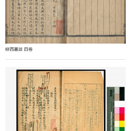
柳西叢談 四卷