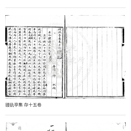
䜱䜪亭集 存十五卷