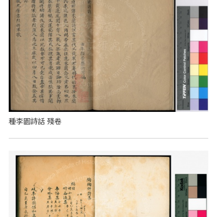
種李園詩話 殘卷