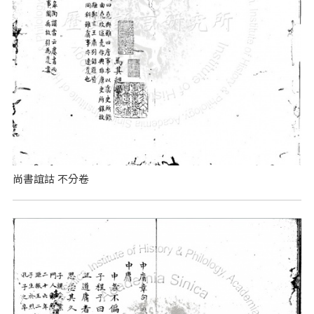
尚書誼詁 不分卷