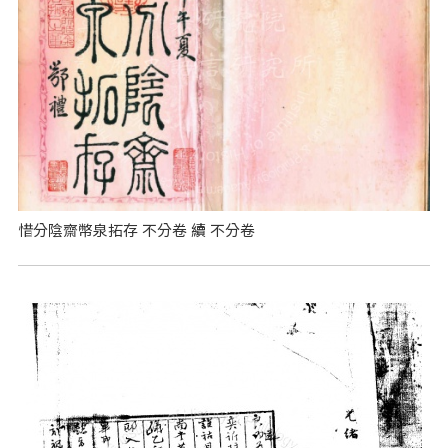
惜分陰齋幣泉拓存 不分卷 續 不分卷