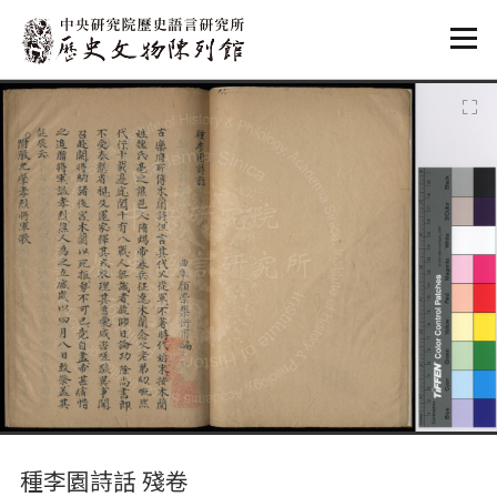
:::
:::
種李園詩話 殘卷