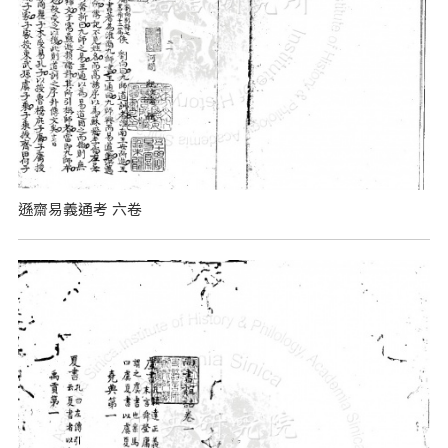
遜齋易義通考 六卷