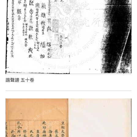
諧聲譜 五十卷