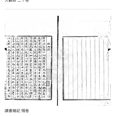
讀書雜記 殘卷