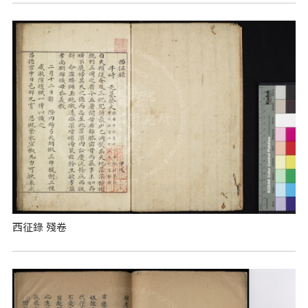
西征錄 殘卷