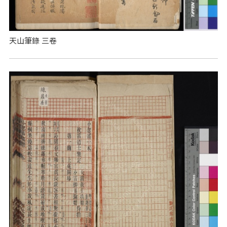
天山筆錄 三卷