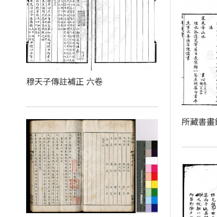
穆天子傳註補正 六卷
所藏書畫