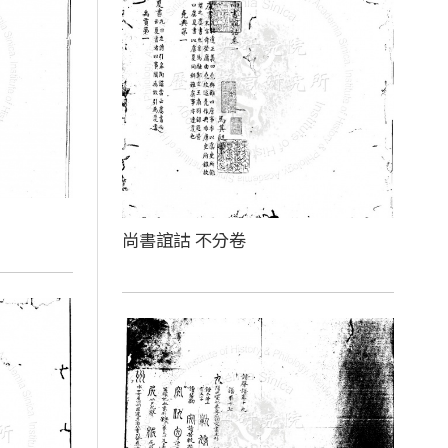
尚書誼詁 不分卷