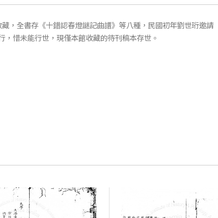
錄收藏，全書存《十錯認春燈謎記曲譜》等八種，民國初年劉世珩邀請
行，惜未能行世，現僅本館收藏的待刊稿本存世。