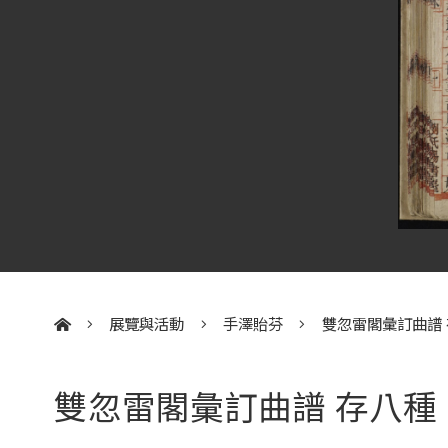
展覽與活動
手澤貽芬
雙忽雷閣彙訂曲譜
:::
雙忽雷閣彙訂曲譜 存八種