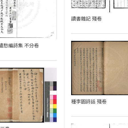
讀書雜記 殘卷
遣愁編詩集 不分卷
種李園詩話 殘卷