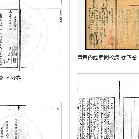
黃帝內經素問校議 存四卷
錄 不分卷