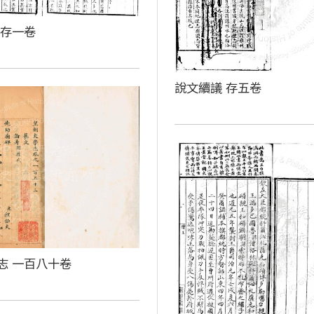
 存一卷
說文續議 存五卷
志 一百八十卷