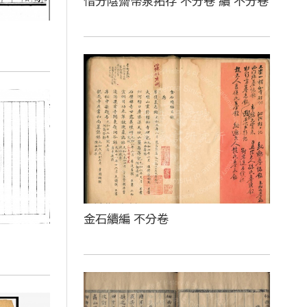
惜分陰齋幣泉拓存 不分卷 續 不分卷
金石續編 不分卷