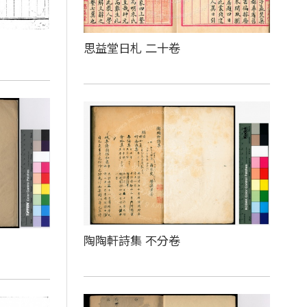
思益堂日札 二十卷
陶陶軒詩集 不分卷