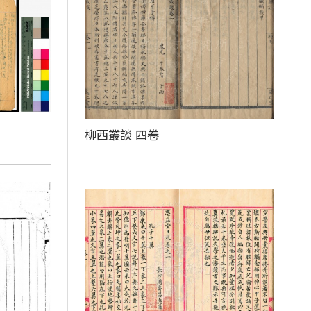
柳西叢談 四卷