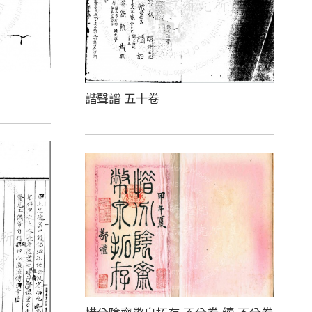
諧聲譜 五十卷