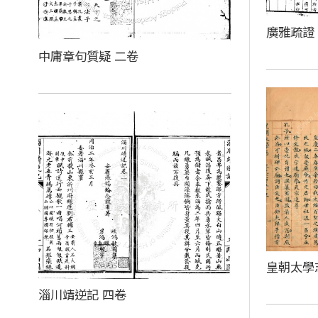
廣雅疏證
中庸章句質疑 二卷
皇朝太學
淄川靖逆記 四卷