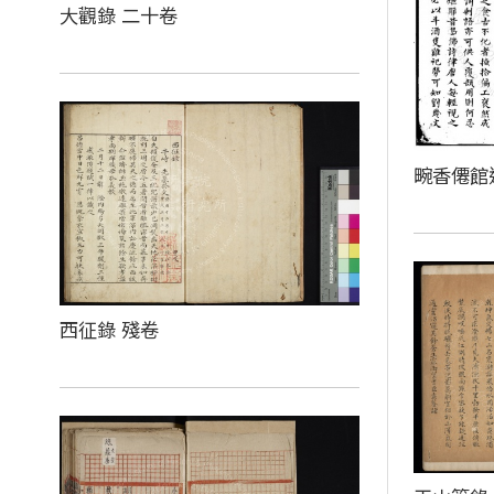
大觀錄 二十卷
畹香僊館
西征錄 殘卷