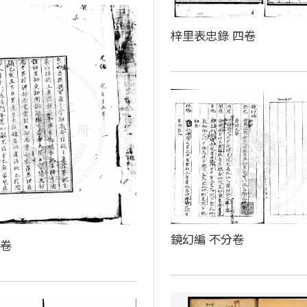
梓里表忠錄 四卷
鏡幻編 不分卷
殘卷