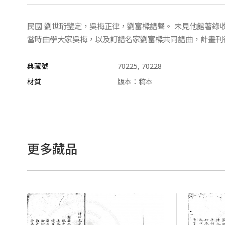
民國 劉世珩鑒定，吳梅正律，劉富樑譜聲。 未見他館著
當時曲學大家吳梅，以及訂譜名家劉富樑共同譜曲，計畫刊
典藏號
70225, 70228
材質
版本：稿本
更多藏品