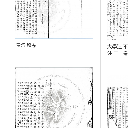
詩切 殘卷
大學注 不
注 二十