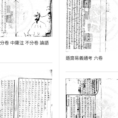
分卷 中庸注 不分卷 論語
卷
遜齋易義通考 六卷