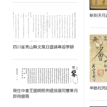
新刻天花
四川省秀山縣文風日盛請專設學額
申飭松筠
現任中書王圖炯照例遞捐運同雙單月
即用銀兩