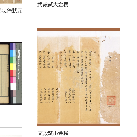
武殿試大金榜
鄒忠倚狀元
文殿試小金榜