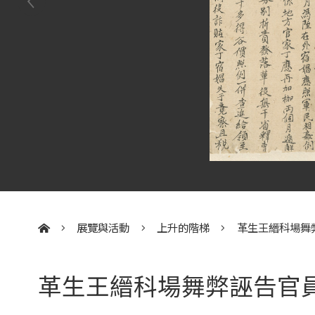
展覽與活動
上升的階梯
革生王縉科場舞
:::
革生王縉科場舞弊誣告官