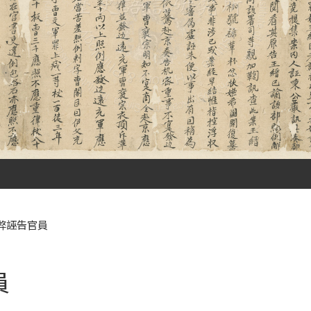
弊誣告官員
員