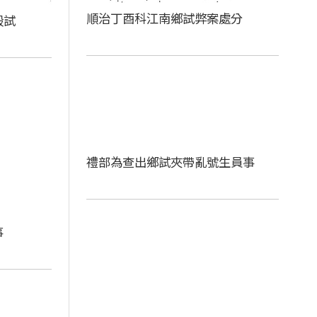
順治丁酉科江南鄉試弊案處分
殿試
禮部為查出鄉試夾帶亂號生員事
事