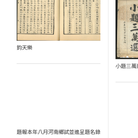
鈞天樂
小題三萬
題報本年八月河南鄉試並進呈題名錄