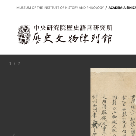
:::
1
/ 2