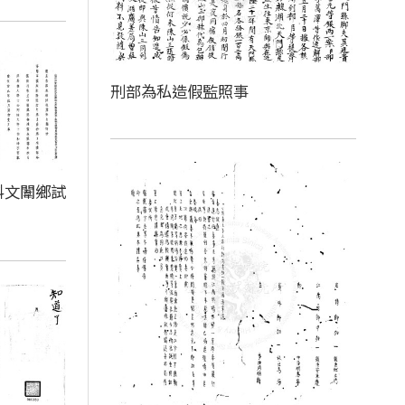
刑部為私造假監照事
科文闈鄉試