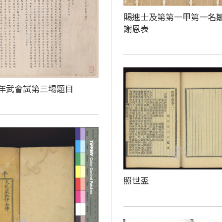
賜進士及第第一甲第一名
謝恩表
年武會試第三場題目
照世盃