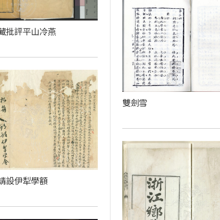
藏批評平山冷燕
雙劍雪
請設伊犁學額