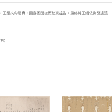
，王縉夾帶屬實，因妄圖開復而赴京控告。最終將王縉依例發邊遠
7日）