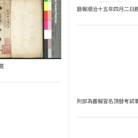
題報順治十五年四月二日
選
刑部為審擬冒名頂替考試