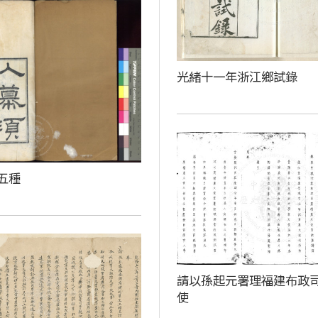
光緒十一年浙江鄉試錄
五種
請以孫起元署理福建布政
使