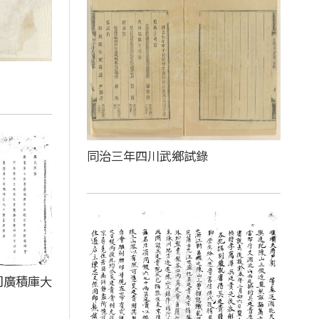
同治三年四川武鄉試錄
司廣積庫大