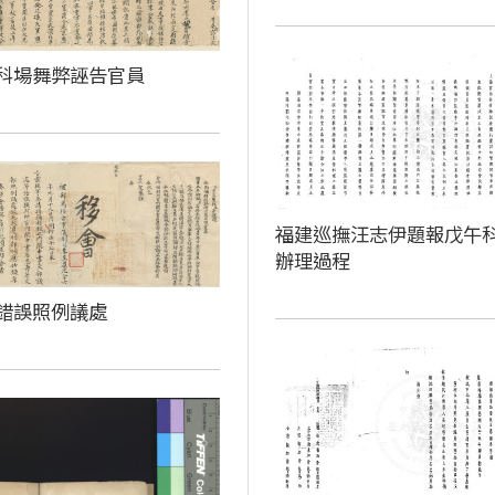
科場舞弊誣告官員
福建巡撫汪志伊題報戊午
辦理過程
錯誤照例議處