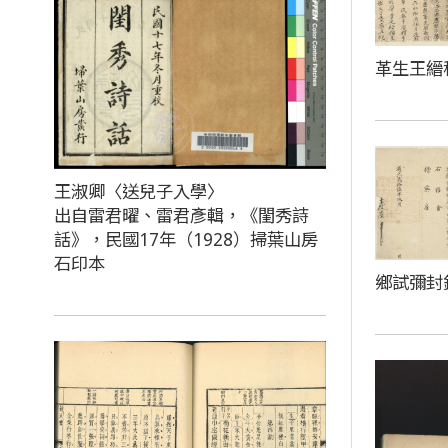
革生王縉
王淑卿〈送兒子入學〉
出自雷君曜、雷君彥輯，《閨秀詩
話》，民國17年（1928）掃葉山房
石印本
鄉試彌封