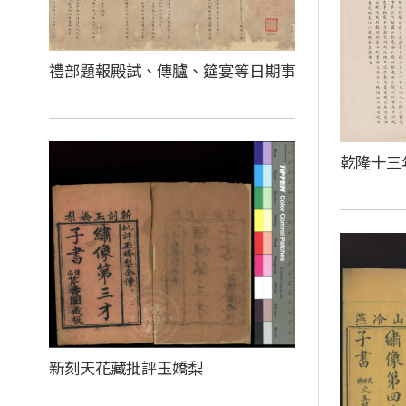
禮部題報殿試、傳臚、筵宴等日期事
乾隆十三
新刻天花藏批評玉嬌梨