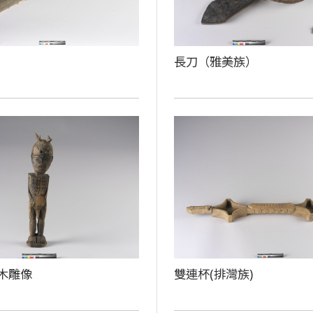
長刀（雅美族）
木雕像
雙連杯(排灣族)