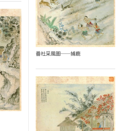
番社采風圖──捕鹿