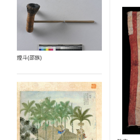
煙斗(邵族)