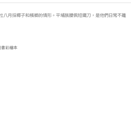
社八月採椰子和檳榔的情形。平埔族腰佩短鐵刀，是他們日常不離
)墨書彩繪本