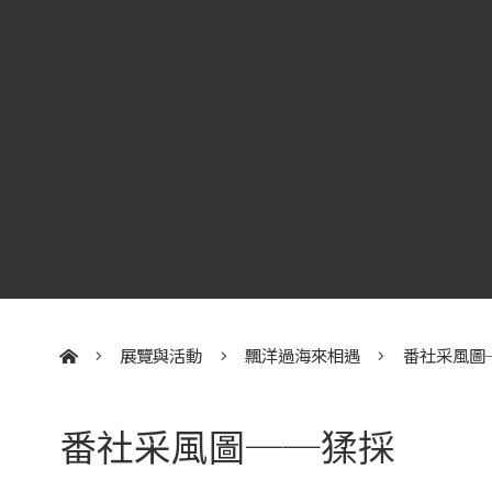
展覽與活動
飄洋過海來相遇
番社采風圖
:::
番社采風圖──猱採