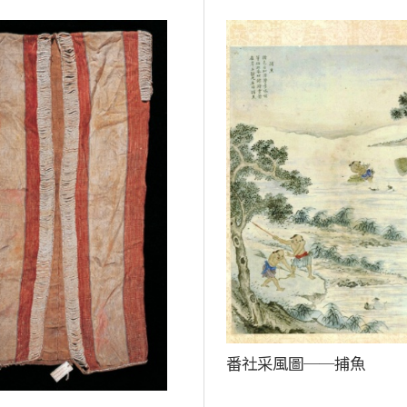
番社采風圖──捕魚