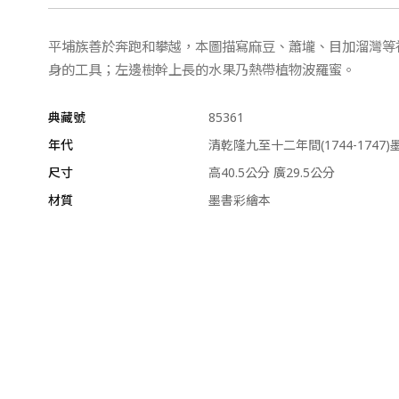
平埔族善於奔跑和攀越，本圖描寫麻豆、蕭壠、目加溜灣等
身的工具；左邊樹幹上長的水果乃熱帶植物波羅蜜。
典藏號
85361
年代
清乾隆九至十二年間(1744-1747
尺寸
高40.5公分 廣29.5公分
材質
墨書彩繪本