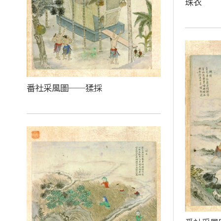
珠衣
番社采風圖──猱採