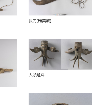
長刀(雅美族)
人頭煙斗