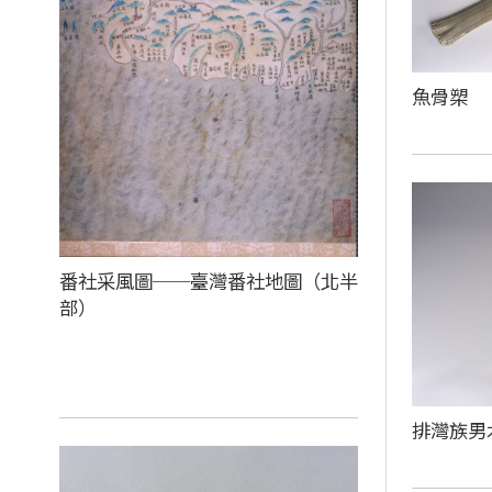
魚骨槊
番社采風圖──臺灣番社地圖（北半
部）
排灣族男