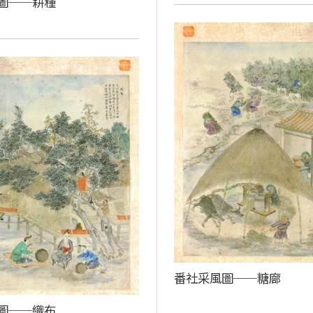
圖──耕種
番社采風圖──糖廍
圖──織布