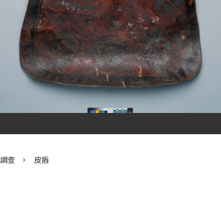
群調查
皮盾