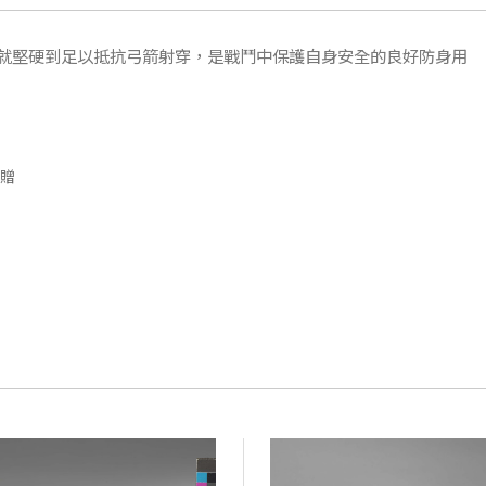
就堅硬到足以抵抗弓箭射穿，是戰鬥中保護自身安全的良好防身用
隊贈