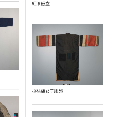
紅漆飯盒
拉祜族女子服飾