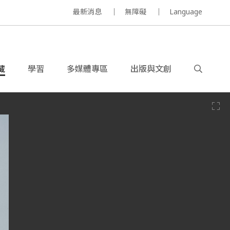
最新消息
無障礙
Language
藏
學習
多媒體專區
出版與文創