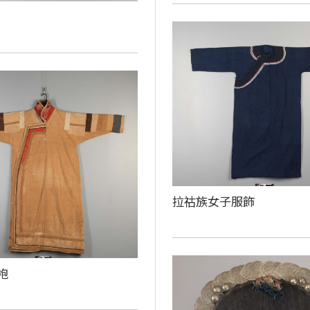
拉祜族女子服飾
袍