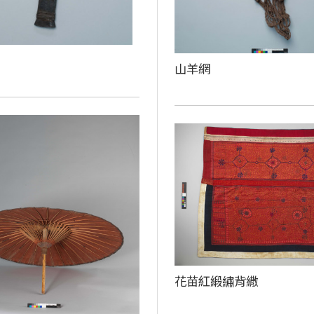
山羊網
花苗紅緞繡背繖