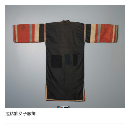
拉祜族女子服飾