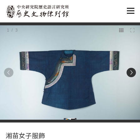
:::
1
/ 3
:::
湘苗女子服飾