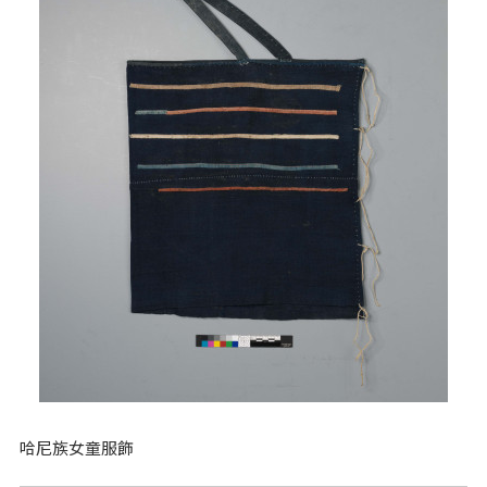
哈尼族女童服飾