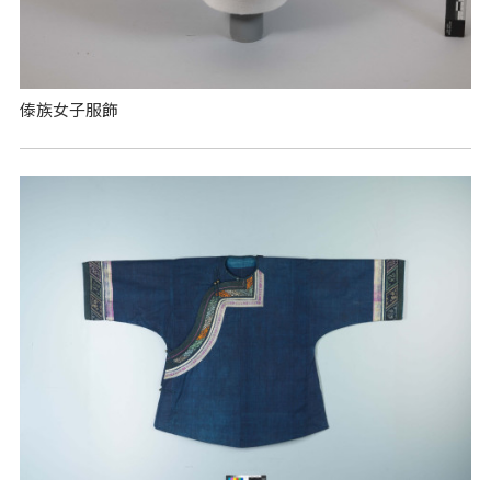
傣族女子服飾