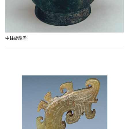
中柱旋龍盂