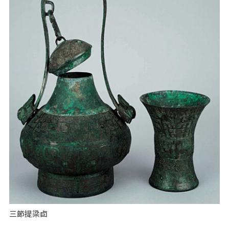
三節提梁卣