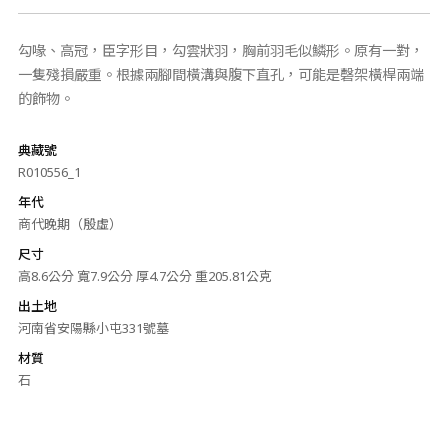
勾喙、高冠，臣字形目，勾雲狀羽，胸前羽毛似鱗形。原有一對，
一隻殘損嚴重。根據兩腳間橫溝與腹下直孔，可能是磬架橫桿兩端
的飾物。
典藏號
R010556_1
年代
商代晚期（殷虛）
尺寸
高8.6公分 寬7.9公分 厚4.7公分 重205.81公克
出土地
河南省安陽縣小屯331號墓
材質
石