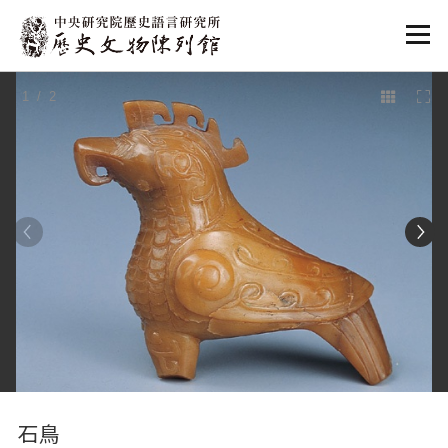
:::
1
/ 2
:::
石鳥