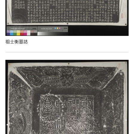
祖士衡墓誌