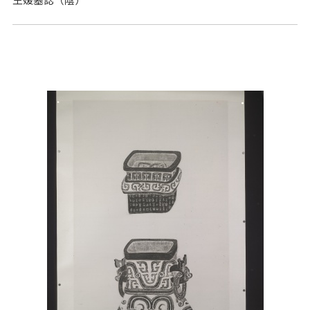
王媛墓誌（陰）