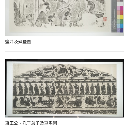
鹽井及煮鹽圖
東王公、孔子弟子及車馬圖