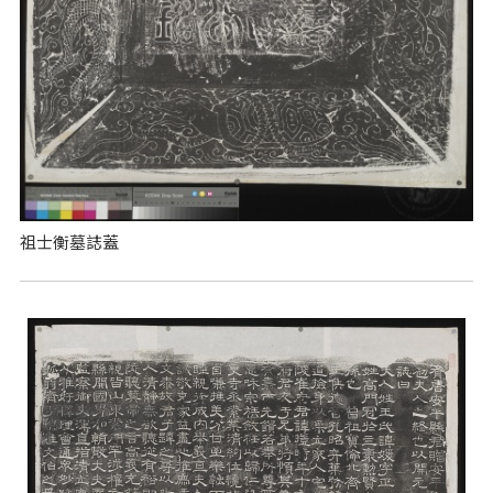
祖士衡墓誌蓋