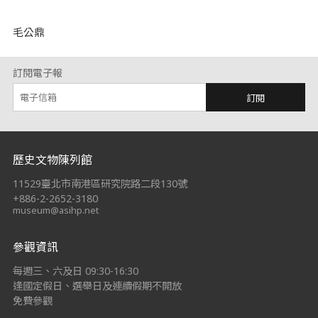
毛公鼎
訂閱電子報
訂閱
:::
歷史文物陳列館
11529臺北市南港區研究院路二段130號
+886-2-2652-3180
museum@asihp.net
參觀資訊
每週三、六及日 09:30-16:30
逢國定假日、選舉日及連續假期不開放
免費參觀