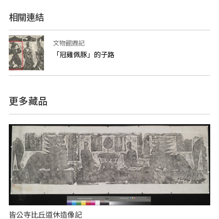
相關連結
文物館週記
「冠雞佩豚」的子路
更多藏品
皆公寺比丘道休造像記