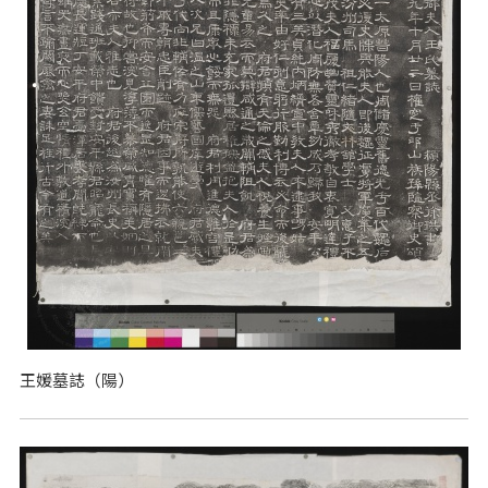
王媛墓誌（陽）