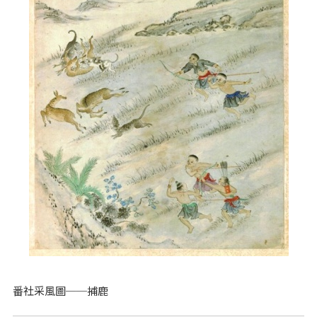
番社采風圖──捕鹿