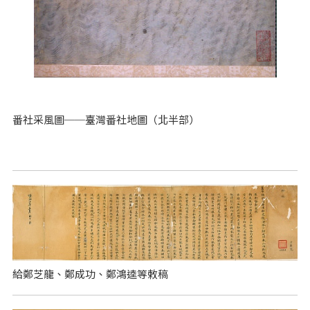
番社采風圖──臺灣番社地圖（北半部）
給鄭芝龍、鄭成功、鄭鴻逵等敕稿