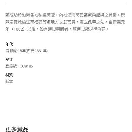
鄭成功於沿海各地私通商販，內地濱海商民甚或乘船與之貿易，康
熙皇帝敕諭江南福建等處地方文武官員，嚴立保甲之法，自康熙元
年（1662）以後，如有通賊興販者，照通賊叛逆律治罪。
年代
清 順治18年(西元1661年)
尺寸
登錄號：038185
材質
紙本
更多藏品