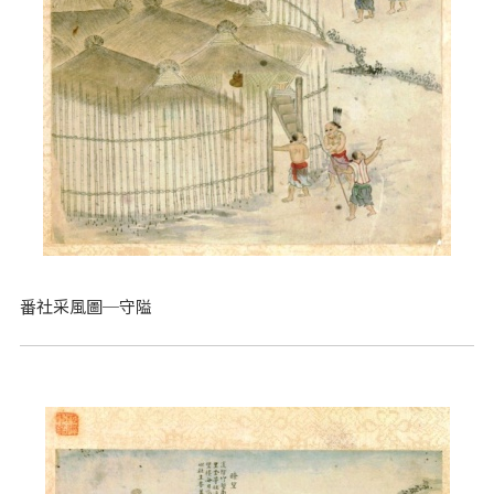
番社采風圖─守隘