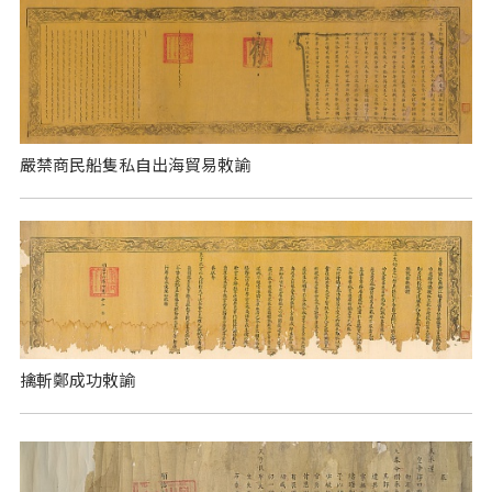
嚴禁商民船隻私自出海貿易敕諭
擒斬鄭成功敕諭