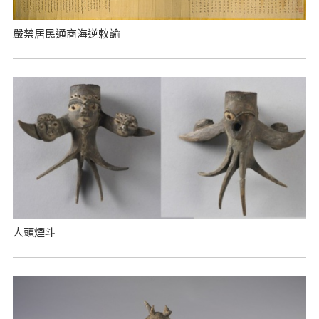
嚴禁居民通商海逆敕諭
人頭煙斗