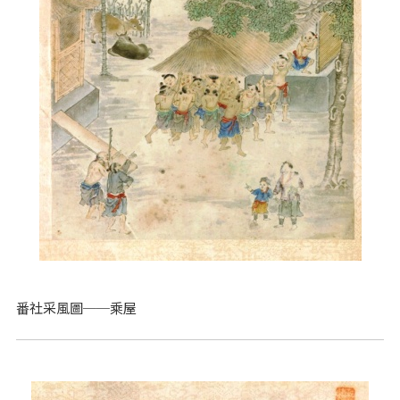
番社采風圖──乘屋