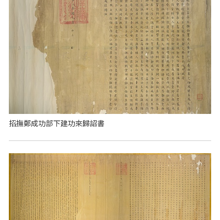
招撫鄭成功部下建功來歸詔書