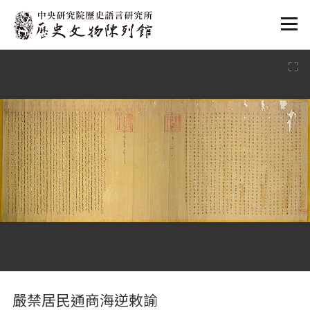
:::
:::
嚴禁居民通商海逆敕諭