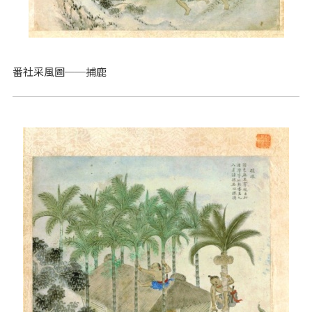
番社采風圖──捕鹿