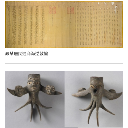
嚴禁居民通商海逆敕諭