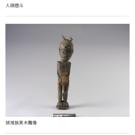
人頭煙斗
排灣族男木雕像