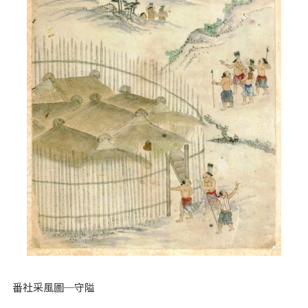
番社采風圖─守隘