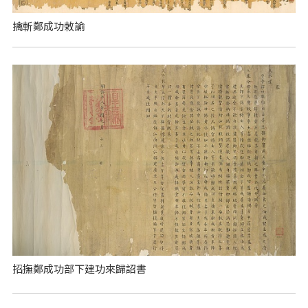
擒斬鄭成功敕諭
招撫鄭成功部下建功來歸詔書