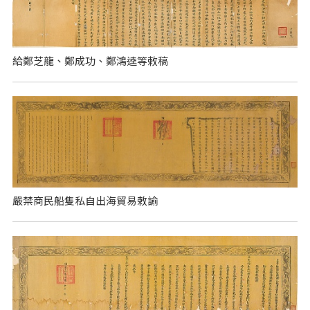
給鄭芝龍、鄭成功、鄭鴻逵等敕稿
嚴禁商民船隻私自出海貿易敕諭