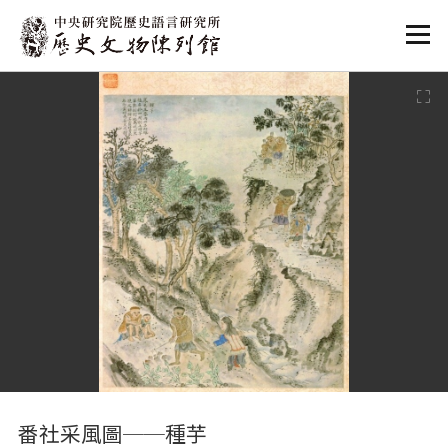
:::
:::
番社采風圖──種芋