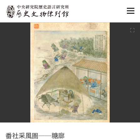
:::
:::
番社采風圖──糖廍