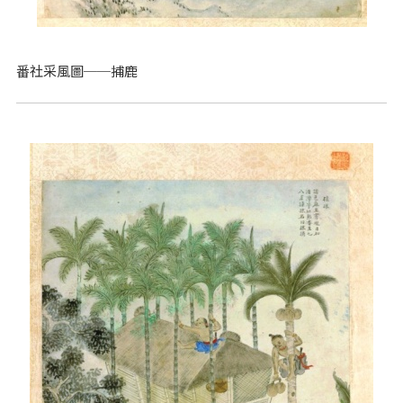
番社采風圖──捕鹿