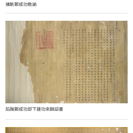
擒斬鄭成功敕諭
招撫鄭成功部下建功來歸詔書