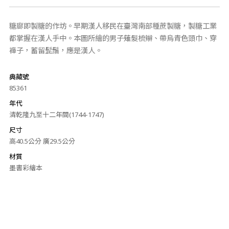
糖廍即製糖的作坊。早期漢人移民在臺灣南部種蔗製糖，製糖工業
都掌握在漢人手中。本圖所繪的男子薙髮梳辮、帶烏青色頭巾、穿
褲子，蓄留髭鬚，應是漢人。
典藏號
85361
年代
清乾隆九至十二年間(1744-1747)
尺寸
高40.5公分 廣29.5公分
材質
墨書彩繪本