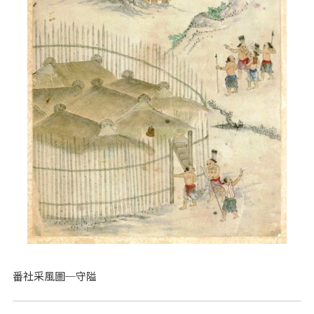
番社采風圖─守隘