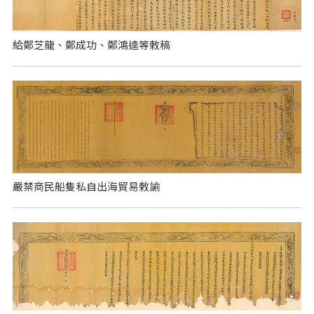
給鄭芝龍、鄭成功、鄭鴻逵等敕稿
嚴禁商民船隻私自出海貿易敕諭