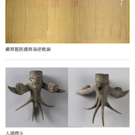
嚴禁居民通商海逆敕諭
人頭煙斗