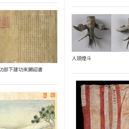
人頭煙斗
功部下建功來歸詔書