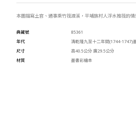
本圖描寫土官、通事乘竹筏渡溪，平埔族村人浮水推筏的情
典藏號
85361
年代
清乾隆九至十二年間(1744-1747
尺寸
高40.5公分 廣29.5公分
材質
墨書彩繪本