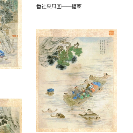
番社采風圖──糖廍