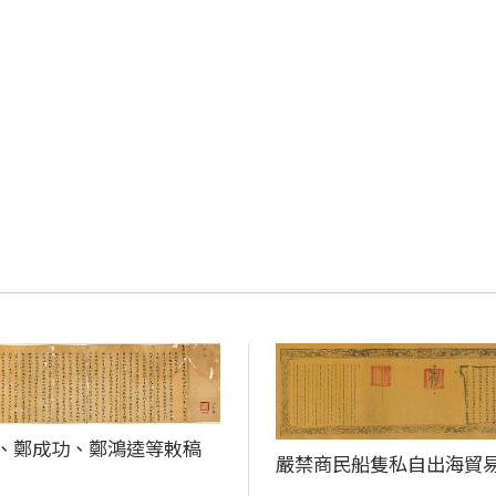
、鄭成功、鄭鴻逵等敕稿
嚴禁商民船隻私自出海貿