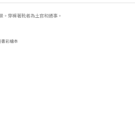
景。穿褲著靴者為土官和通事。
)墨書彩繪本