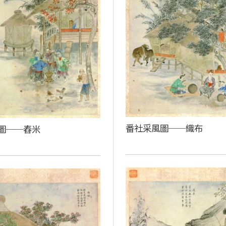
番社采風圖──織布
圖──舂米