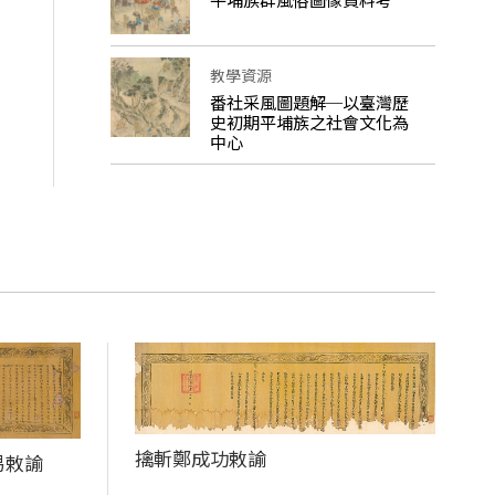
教學資源
番社采風圖題解─以臺灣歷
史初期平埔族之社會文化為
中心
擒斬鄭成功敕諭
易敕諭