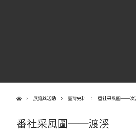
展覽與活動
臺灣史料
番社采風圖──渡
:::
番社采風圖──渡溪