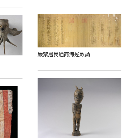
嚴禁居民通商海逆敕諭