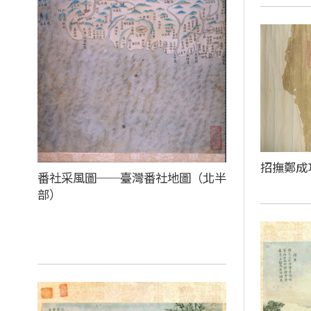
招撫鄭成
番社采風圖──臺灣番社地圖（北半
部）