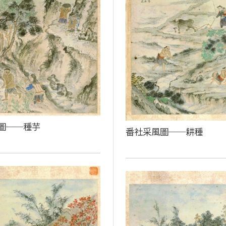
圖──種芋
番社采風圖──耕種