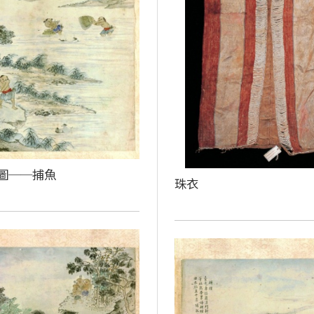
圖──捕魚
珠衣