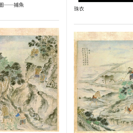
圖──捕魚
珠衣