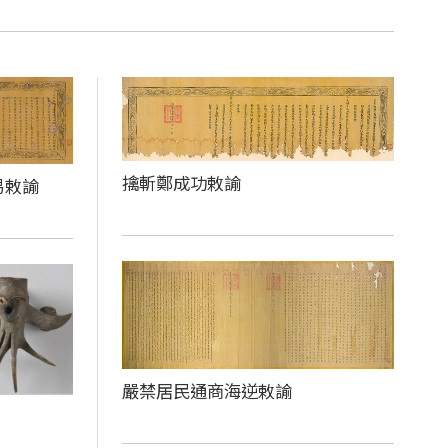
擒斬鄭成功敕諭
易敕諭
嚴禁居民通商海逆敕諭