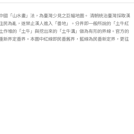
中國「山水畫」法，為臺灣少見之巨幅地圖。 清朝統治臺灣採取漢
住民為亂，遂禁止漢人進入「番地」。分界即一般所說的「土牛紅
土作堆的「土牛」與挖出來的「土牛溝」做為有形的界線。官方的
重新界定番界。本圖中紅線即民番舊界，藍線為民番新定界，更往