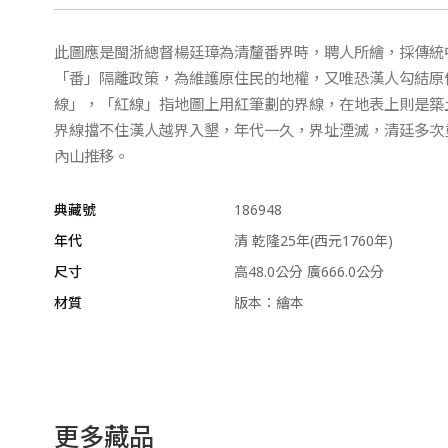
此圖應是閩浙總督楊廷璋為清釐番界時，聘人所繪，採傳統
「番」隔離政策，為維護原住民的地權，又唯恐漢人勾結原
線」，「紅線」指地圖上用紅筆劃的界線，在地表上則是築
界線擋不住漢人越界入墾，年代一久，界址湮滅，清廷多次
內山推移。
典藏號
186948
年代
清 乾隆25年(西元1760年)
尺寸
高48.0公分 廣666.0公分
材質
版本：繪本
更多藏品