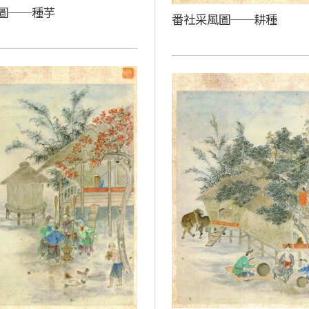
圖──種芋
番社采風圖──耕種