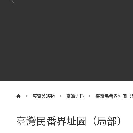
展覽與活動
臺灣史料
臺灣民番界址圖（
:::
臺灣民番界址圖（局部）