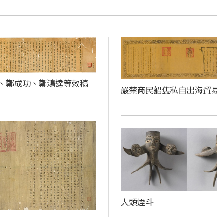
、鄭成功、鄭鴻逵等敕稿
嚴禁商民船隻私自出海貿
人頭煙斗