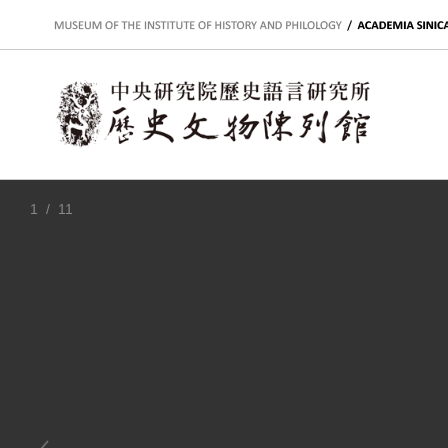
:::
1
/ 11