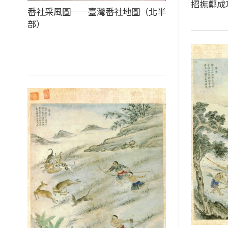
招撫鄭成
番社采風圖──臺灣番社地圖（北半
部）