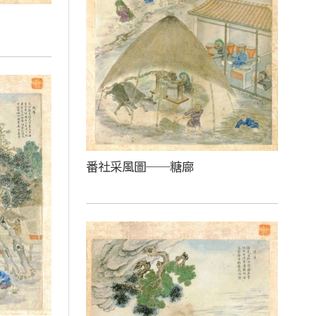
番社采風圖──糖廍