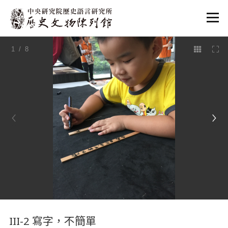
:::
1
/ 8
:::
III-2 寫字，不簡單