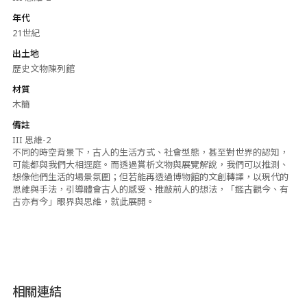
年代
21世紀
出土地
歷史文物陳列館
材質
木簡
備註
III 思維-2
不同的時空背景下，古人的生活方式、社會型態，甚至對世界的認知，
可能都與我們大相逕庭。而透過賞析文物與展覽解說，我們可以推測、
想像他們生活的場景氛圍；但若能再透過博物館的文創轉譯，以現代的
思維與手法，引導體會古人的感受、推敲前人的想法，「鑑古觀今、有
古亦有今」眼界與思維，就此展開。
相關連結