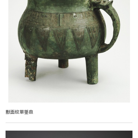
獸面紋單鋬鼎