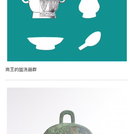
商王的盥洗器群