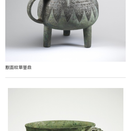
獸面紋單鋬鼎