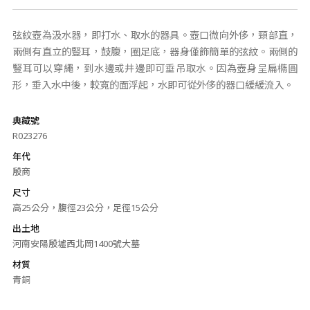
弦紋壺為汲水器，即打水、取水的器具。壺口微向外侈，頸部直，
兩側有直立的豎耳，鼓腹，圈足底，器身僅飾簡單的弦紋。兩側的
豎耳可以穿繩，到水邊或井邊即可垂吊取水。因為壺身呈扁橢圓
形，垂入水中後，較寬的面浮起，水即可從外侈的器口緩緩流入。
典藏號
R023276
年代
殷商
尺寸
高25公分，腹徑23公分，足徑15公分
出土地
河南安陽殷墟西北岡1400號大墓
材質
青銅