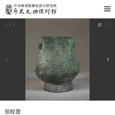
:::
1
/ 2
:::
弦紋壺