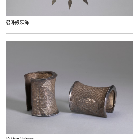
綴珠銀頸飾