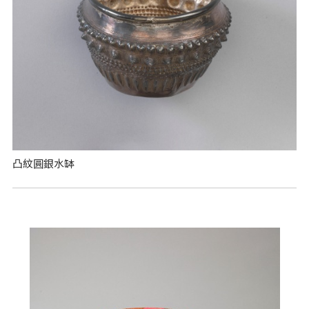
凸紋圓銀水缽