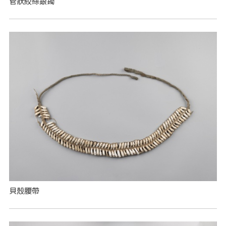
管狀絞絲銀鐲
貝殼腰帶