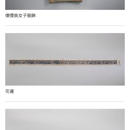
傈僳族女子服飾
花邊