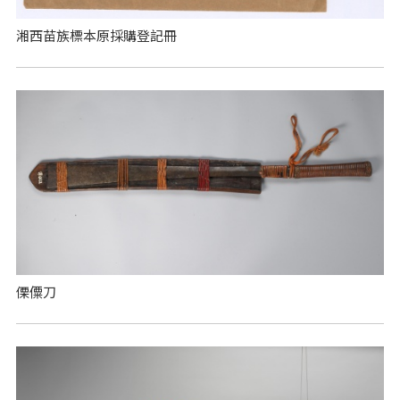
湘西苗族標本原採購登記冊
傈僳刀