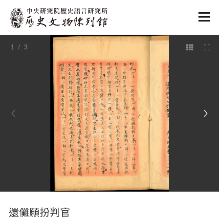
:::
1
/ 3
:::
還儺願扮判官