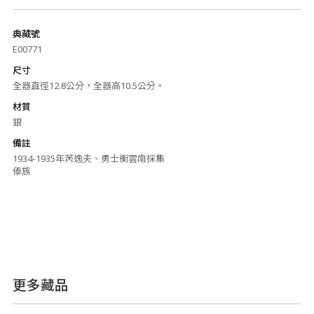
典藏號
E00771
尺寸
全器直徑12.8公分，全器高10.5公分。
材質
銀
備註
1934-1935年芮逸夫、勇士衡雲南採集
傣族
更多藏品