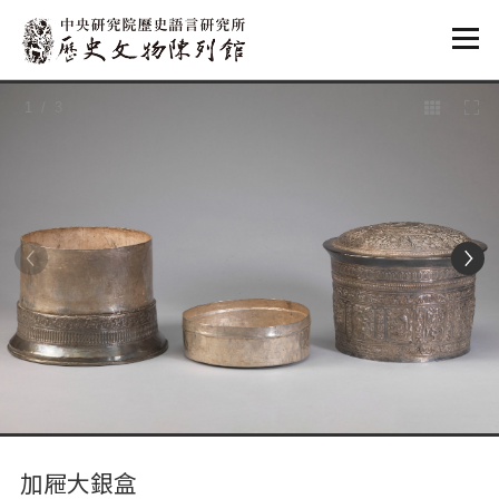
:::
1
/ 3
:::
加屜大銀盒