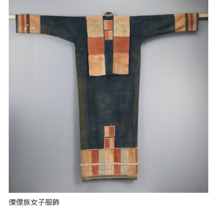
傈僳族女子服飾