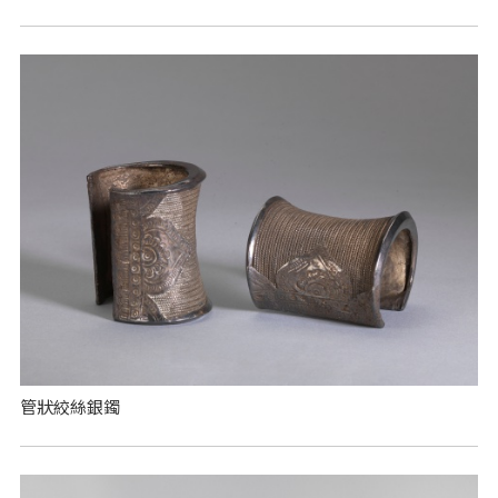
管狀絞絲銀鐲