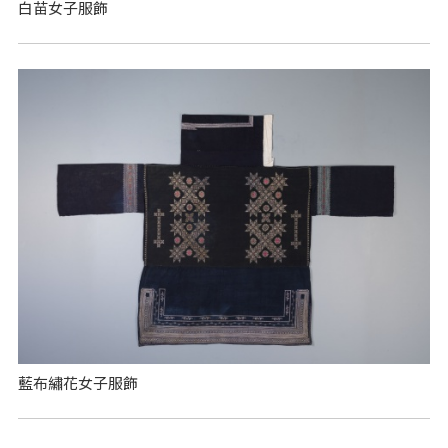
白苗女子服飾
藍布繡花女子服飾