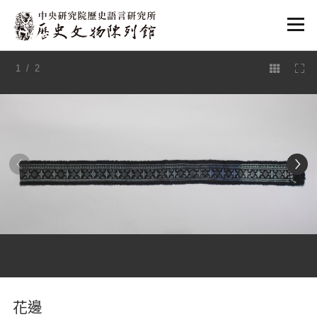
:::
1
/ 2
:::
花邊