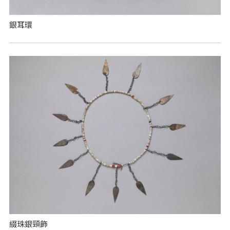
銀耳環
綴珠銀頸飾