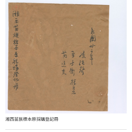
湘西苗族標本原採購登記冊