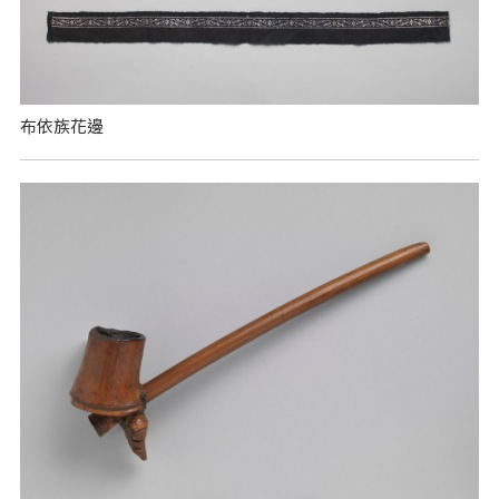
布依族花邊