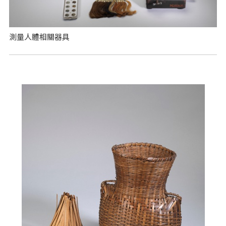
測量人體相關器具