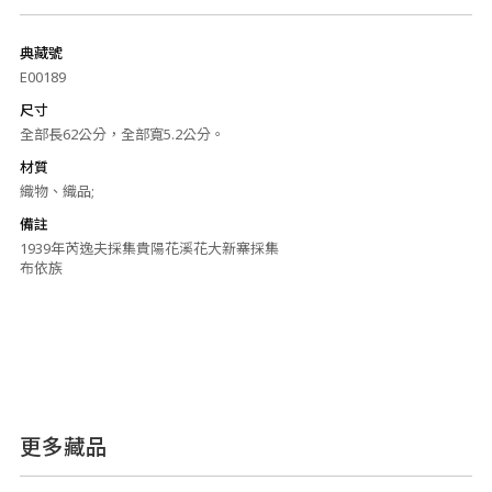
典藏號
E00189
尺寸
全部長62公分，全部寬5.2公分。
材質
織物、織品;
備註
1939年芮逸夫採集貴陽花溪花大新寨採集
布依族
更多藏品