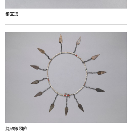
銀耳環
綴珠銀頸飾