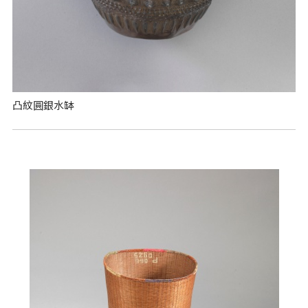
凸紋圓銀水缽