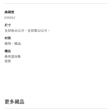
典藏號
E00362
尺寸
全部長43公分，全部寬42公分。
材質
織物、織品;
備註
桑秀雲採集
苗族
更多藏品