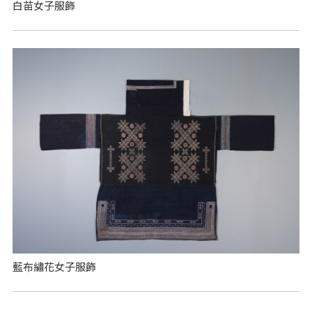
白苗女子服飾
藍布繡花女子服飾