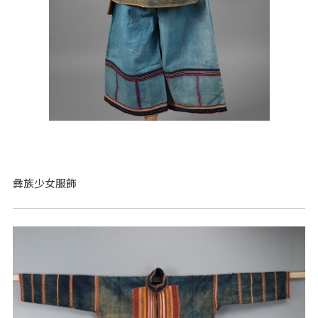
彝族少女服飾