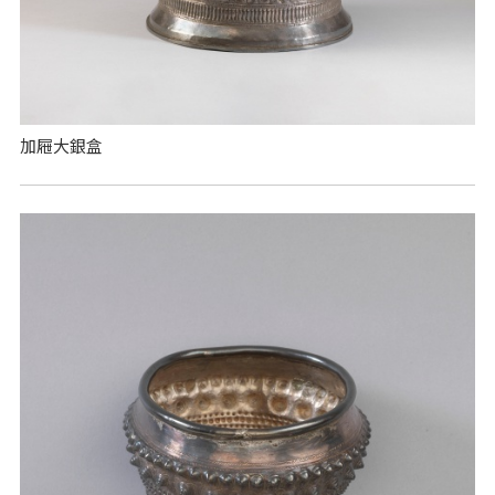
加屜大銀盒