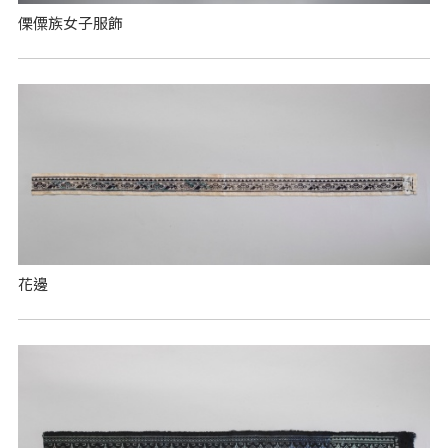
傈僳族女子服飾
花邊