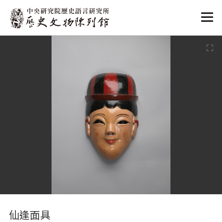
:::
:::
仙逢面具