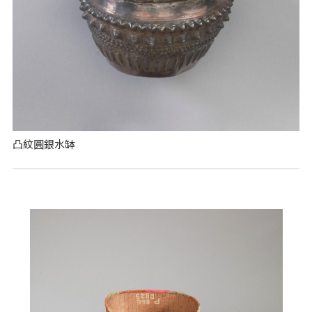
凸紋圓銀水缽