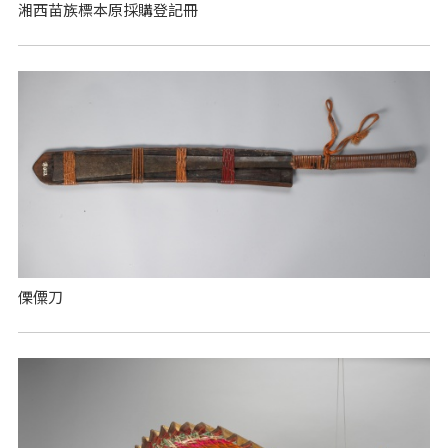
湘西苗族標本原採購登記冊
傈僳刀