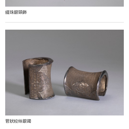
綴珠銀頸飾
管狀絞絲銀鐲