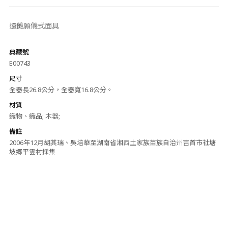
還儺願儀式面具
典藏號
E00743
尺寸
全器長26.8公分，全器寬16.8公分。
材質
織物、織品; 木器;
備註
2006年12月胡其瑞、吳培華至湖南省湘西土家族苗族自治州吉首市社塘
坡鄉平雲村採集