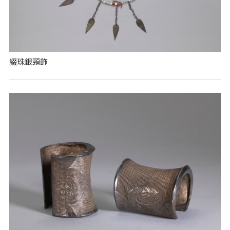
綴珠銀頸飾