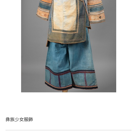
彝族少女服飾