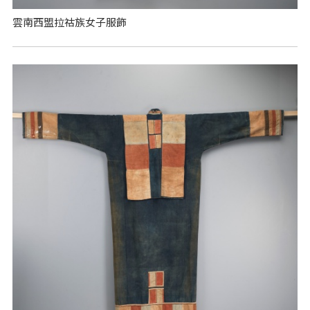
雲南西盟拉祜族女子服飾