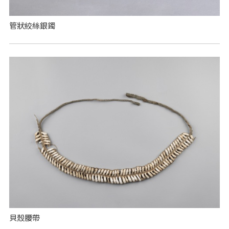
管狀絞絲銀鐲
貝殼腰帶