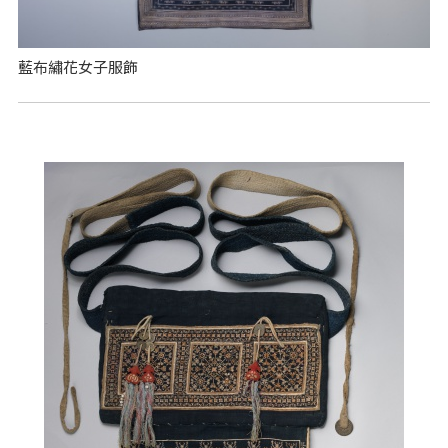
藍布繡花女子服飾