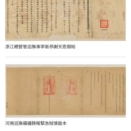
浙江總督管巡撫事李衛恭謝天恩揭帖
河南巡撫羅繡錦報緊急賊情啟本