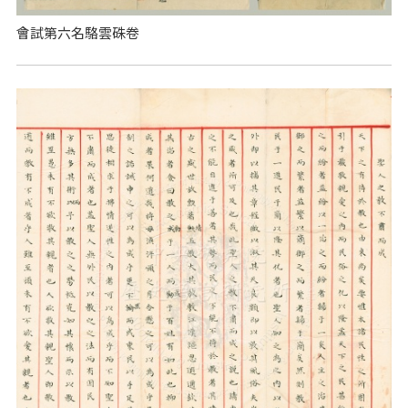
會試第六名駱雲硃卷