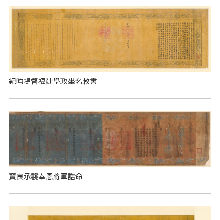
紀昀提督福建學政坐名敕書
寶良承襲奉恩將軍誥命