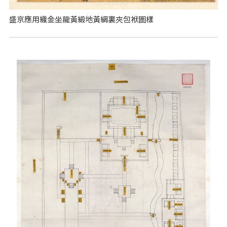
盛京應用織金坐龍黃緞地黃綢裏夾包袱圖樣