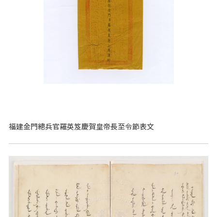
福建金門總兵官羅英笈慶賀皇帝長至令節表文