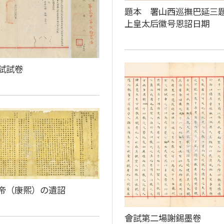
題本 署山西巡撫巴延三
上皇太后徽号恩詔日期
試試卷
帝（康熙）の遺詔
會試第二場謝錫墨卷