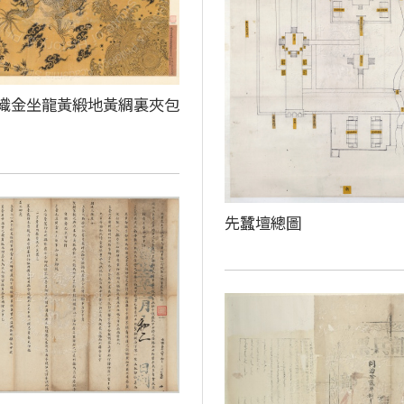
織金坐龍黃緞地黃綢裏夾包
先蠶壇總圖