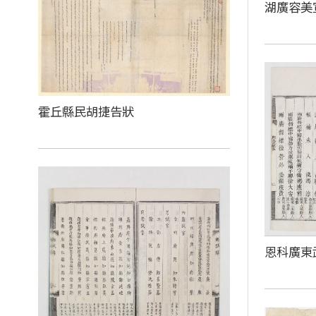
湖廣容美
霍丘縣民胡捷告狀
恩科廣東