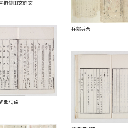
宣撫使田玄詳文
兵部兵票
武鄉試錄