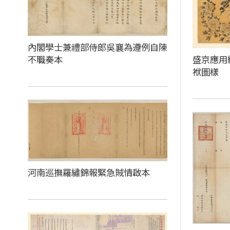
內閣學士兼禮部侍郎吳襄為遵例自陳
不職奏本
盛京應用
袱圖樣
河南巡撫羅繡錦報緊急賊情啟本