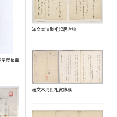
滿文本清聖祖起居注稿
賀皇帝長至
滿文本清世祖實錄稿