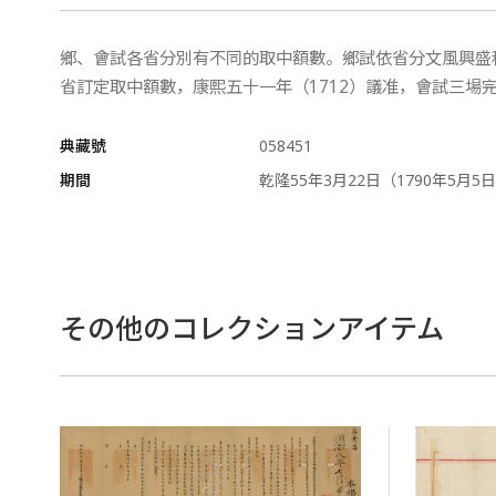
鄉、會試各省分別有不同的取中額數。鄉試依省分文風興盛
省訂定取中額數，康熙五十一年（1712）議准，會試三場
典藏號
058451
期間
乾隆55年3月22日（1790年5月5
その他のコレクションアイテム