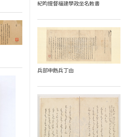
紀昀提督福建學政坐名敕書
兵部申飭兵丁由