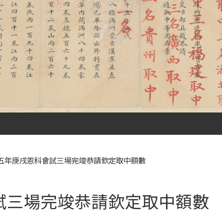
五年庚戌恩科會試三場完竣恭請欽定取中額數
試三場完竣恭請欽定取中額數