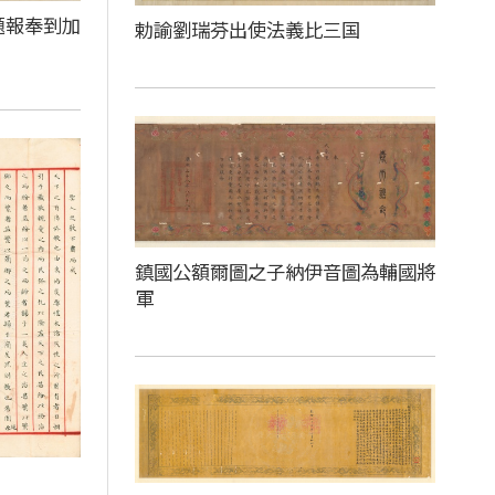
題報奉到加
勅諭劉瑞芬出使法義比三国
鎮國公額爾圖之子納伊音圖為輔國將
軍