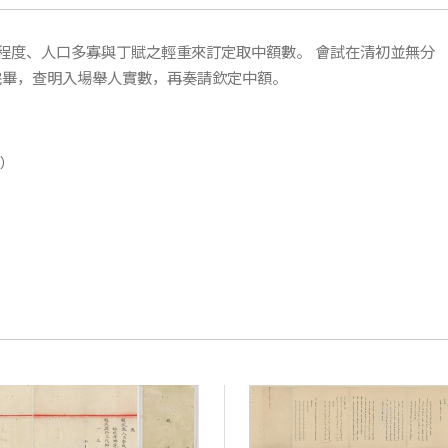
程度、人口多寡與丁賦之輕重來訂定取中額數。 會試在清初並無分
完畢，查明入場舉人實數，再奏請欽定中額。
日）