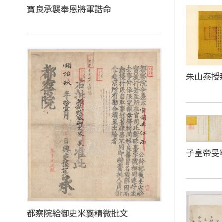
寶良承襲奉恩將軍誥命
朱山泰授
子皇帝旻
都察院給御史米襄精微批文