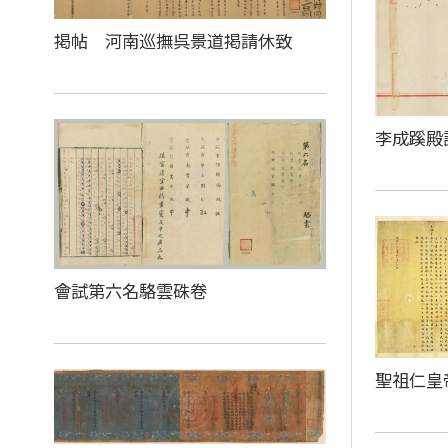
掲帖 河南巡撫呉景道掲請休致
李成蹊殿
會試第六名駱雲硃卷
聖祖仁皇