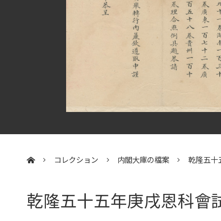
コレクション
内閣大庫の檔案
乾隆五十
:::
乾隆五十五年庚戌恩科會