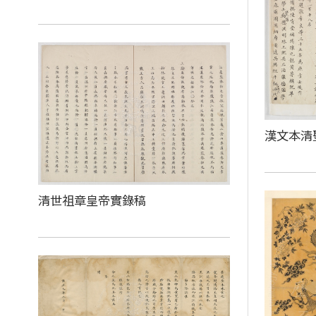
漢文本清
清世祖章皇帝實錄稿