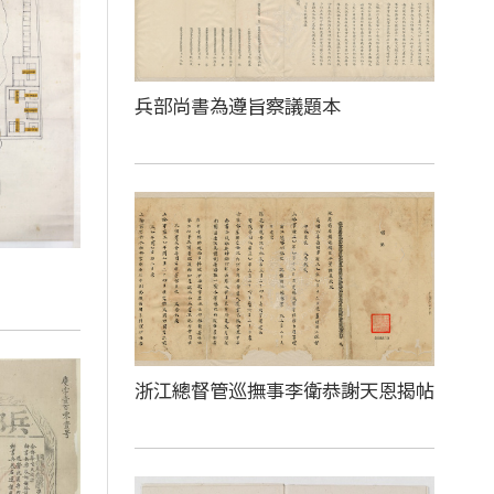
兵部尚書為遵旨察議題本
浙江總督管巡撫事李衛恭謝天恩揭帖