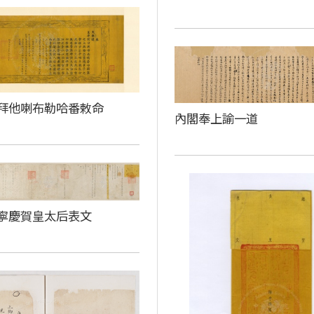
拜他喇布勒哈番敕命
內閣奉上諭一道
寧慶賀皇太后表文