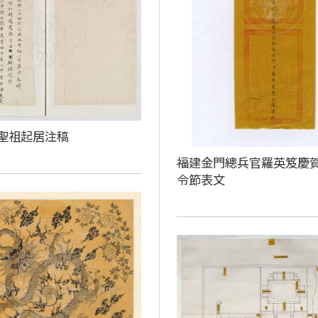
聖祖起居注稿
福建金門總兵官羅英笈慶
令節表文