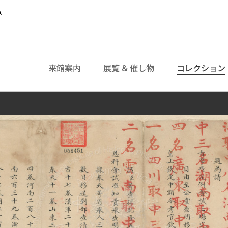
来館案内
展覧 & 催し物
コレクション