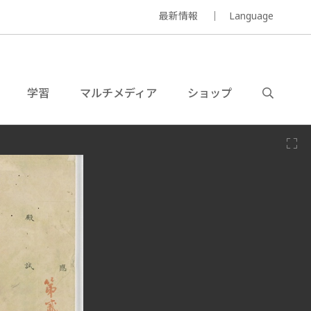
最新情報
Language
学習
マルチメディア
ショップ