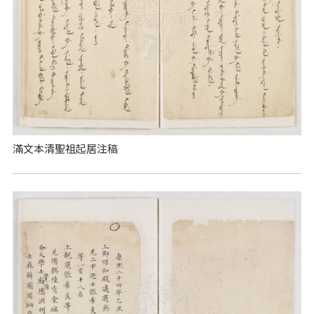
滿文本清聖祖起居注稿