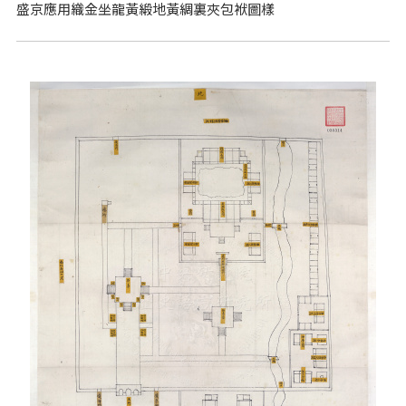
盛京應用織金坐龍黃緞地黃綢裏夾包袱圖樣