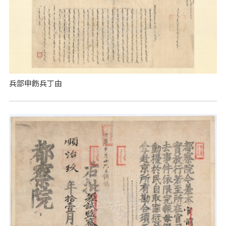
兵部申飭兵丁由