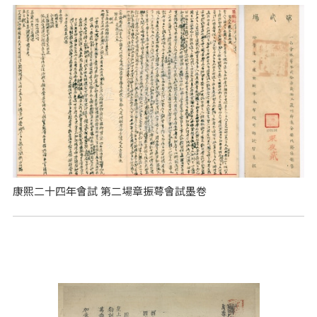
康熙二十四年會試 第二場章振萼會試墨卷