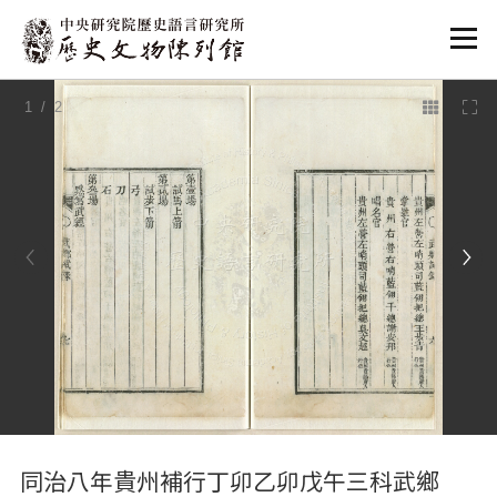
:::
1
/ 2
:::
同治八年貴州補行丁卯乙卯戊午三科武鄉