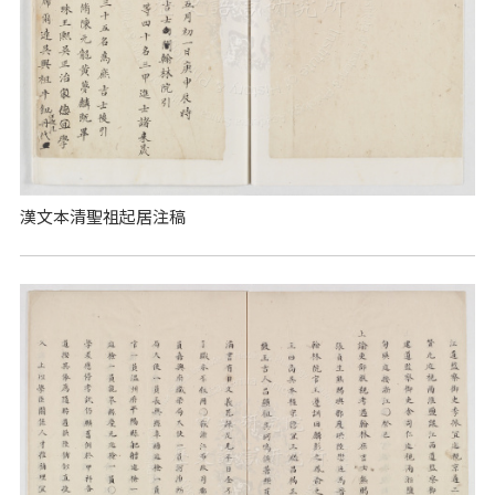
漢文本清聖祖起居注稿