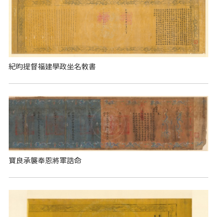
紀昀提督福建學政坐名敕書
寶良承襲奉恩將軍誥命