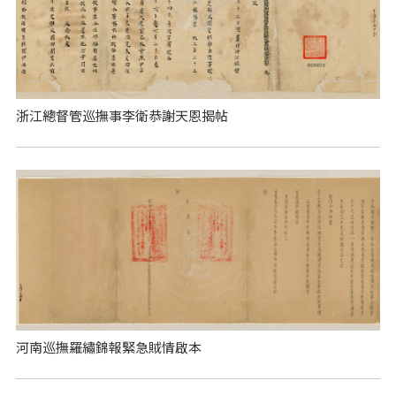
浙江總督管巡撫事李衛恭謝天恩揭帖
河南巡撫羅繡錦報緊急賊情啟本