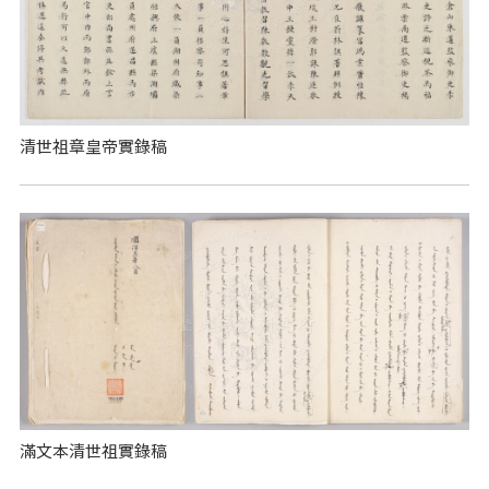
清世祖章皇帝實錄稿
滿文本清世祖實錄稿