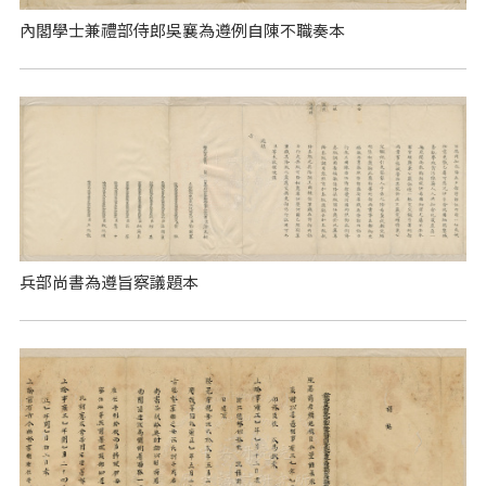
內閣學士兼禮部侍郎吳襄為遵例自陳不職奏本
兵部尚書為遵旨察議題本