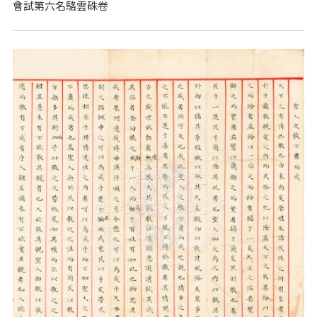
會試第六名駱雲硃卷