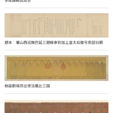
李成蹊殿試試卷
題本 署山西巡撫巴延三題報奉到加上皇太后徽号恩詔日期
勅諭劉瑞芬出使法義比三国