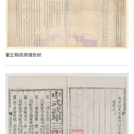
霍丘縣民胡捷告狀