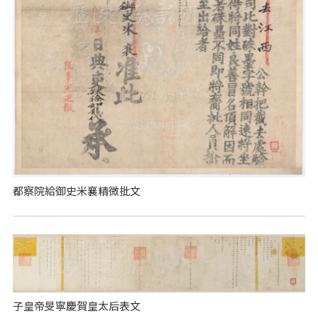
都察院給御史米襄精微批文
子皇帝旻寧慶賀皇太后表文