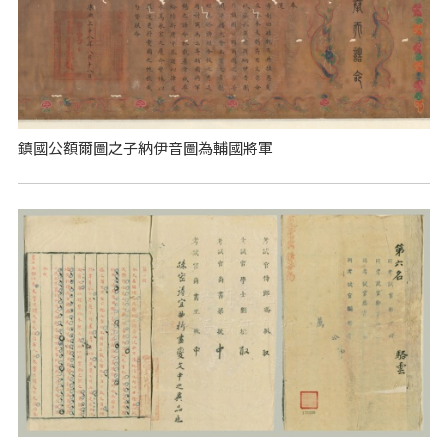
鎮國公額爾圖之子納伊音圖為輔國將軍