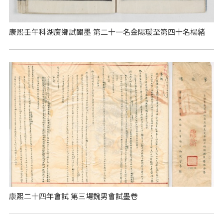
康熙壬午科湖廣鄉試闈墨 第二十一名金陽瑗至第四十名楊緒
康熙二十四年會試 第三場魏男會試墨卷