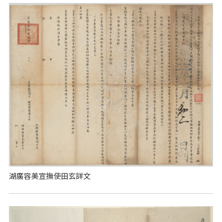
湖廣容美宣撫使田玄詳文