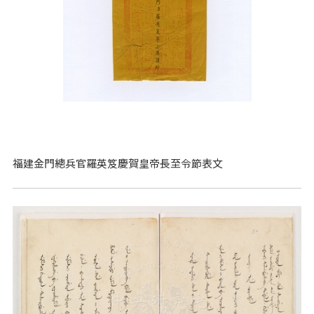
福建金門總兵官羅英笈慶賀皇帝長至令節表文