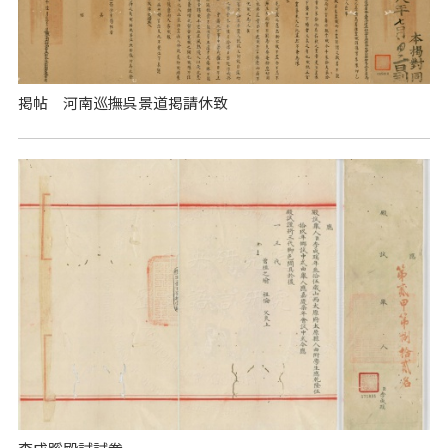
掲帖 河南巡撫呉景道掲請休致