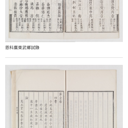
恩科廣東武鄉試錄