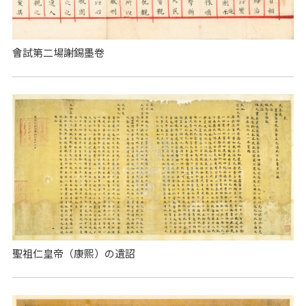
會試第二場謝錫墨卷
聖祖仁皇帝（康熙）の遺詔