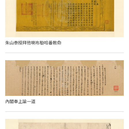
朱山泰授拜他喇布勒哈番敕命
內閣奉上諭一道