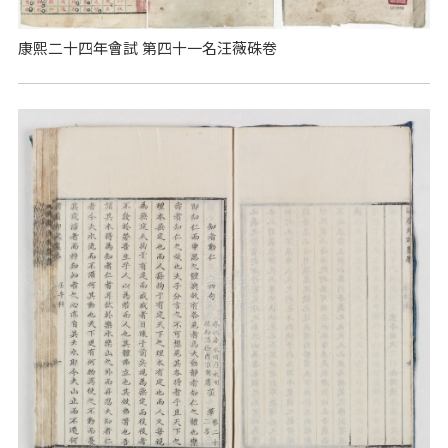
康熙二十四年會試 第四十一名汪薇硃卷