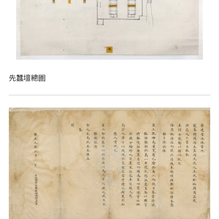
先蠶壇總圖