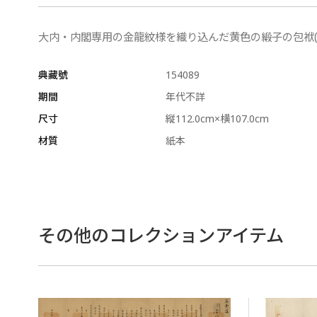
大内・内閣専用の金龍紋様を織り込んだ黄色の緞子の包袱(
典藏號
154089
期間
年代不詳
尺寸
縦112.0cm×横107.0cm
材質
紙本
その他のコレクションアイテム