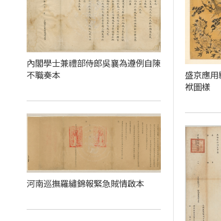
內閣學士兼禮部侍郎吳襄為遵例自陳
不職奏本
盛京應用
袱圖樣
河南巡撫羅繡錦報緊急賊情啟本