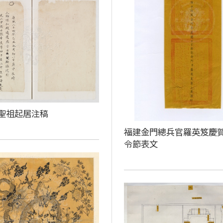
聖祖起居注稿
福建金門總兵官羅英笈慶
令節表文