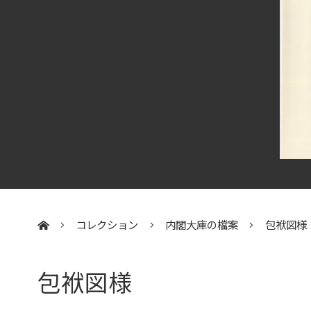
コレクション
内閣大庫の檔案
包袱図様
:::
包袱図様