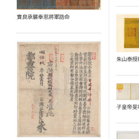
寶良承襲奉恩將軍誥命
朱山泰授
子皇帝旻