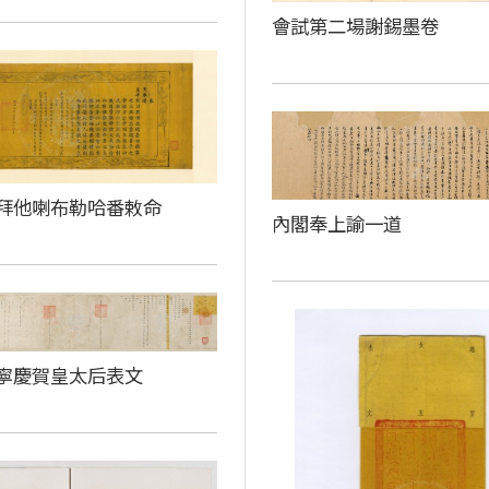
會試第二場謝錫墨卷
拜他喇布勒哈番敕命
內閣奉上諭一道
寧慶賀皇太后表文