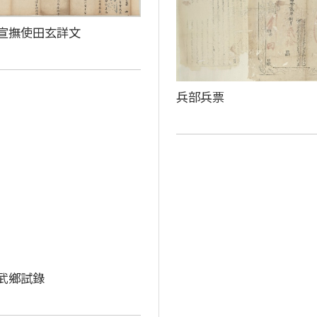
宣撫使田玄詳文
兵部兵票
武鄉試錄