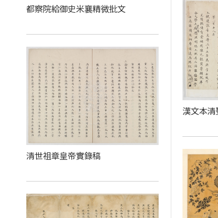
都察院給御史米襄精微批文
漢文本清
清世祖章皇帝實錄稿