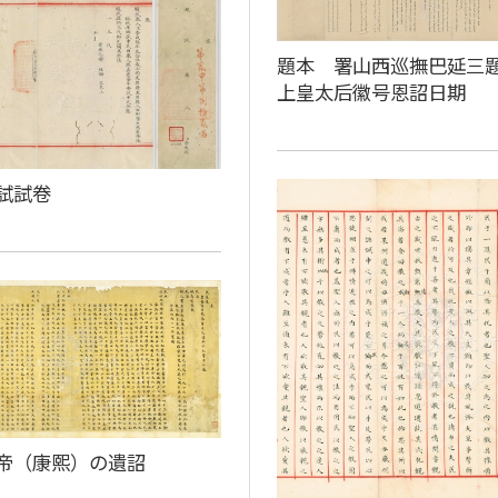
題本 署山西巡撫巴延三
上皇太后徽号恩詔日期
試試卷
帝（康熙）の遺詔