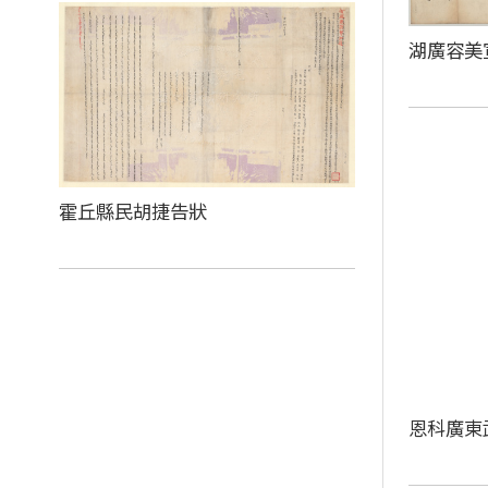
湖廣容美
霍丘縣民胡捷告狀
恩科廣東