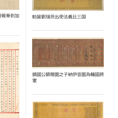
題報奉到加
勅諭劉瑞芬出使法義比三国
鎮國公額爾圖之子納伊音圖為輔國將
軍