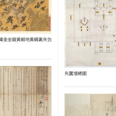
織金坐龍黃緞地黃綢裏夾包
先蠶壇總圖