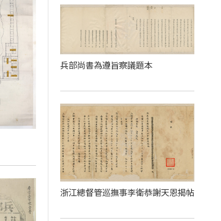
兵部尚書為遵旨察議題本
浙江總督管巡撫事李衛恭謝天恩揭帖