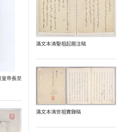
滿文本清聖祖起居注稿
賀皇帝長至
滿文本清世祖實錄稿