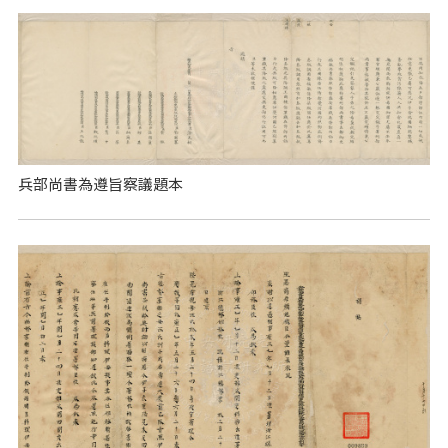
兵部尚書為遵旨察議題本