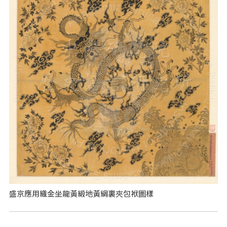
盛京應用織金坐龍黃緞地黃綢裏夾包袱圖樣