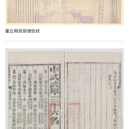
霍丘縣民胡捷告狀