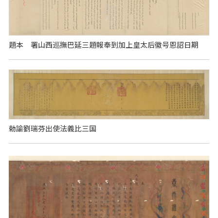
題本 署山西巡撫巴延三題報奉到加上皇太后徽号恩詔日期
勅諭劉瑞芬出使法義比三国