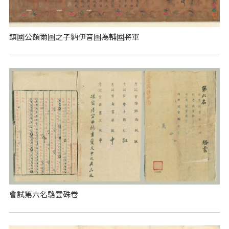
鎮國公額爾圖之子納伊音圖為輔國將軍
會試第六名駱雲硃卷