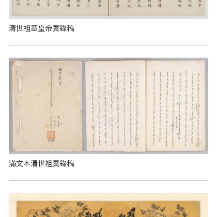
清世祖章皇帝實錄稿
滿文本清世祖實錄稿