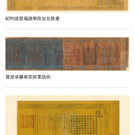
紀昀提督福建學政坐名敕書
寶良承襲奉恩將軍誥命