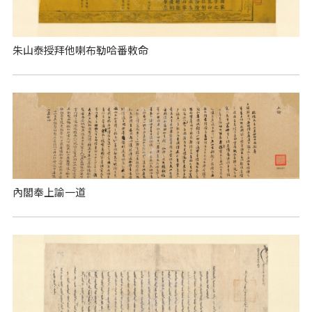
朱山泰授拜他喇布勒哈番敕命
內閣奉上諭一道