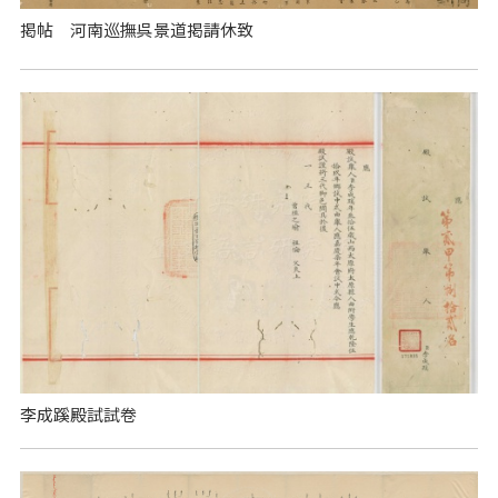
掲帖 河南巡撫呉景道掲請休致
李成蹊殿試試卷