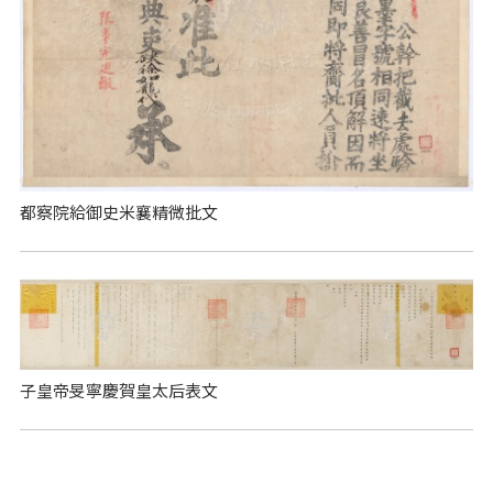
都察院給御史米襄精微批文
子皇帝旻寧慶賀皇太后表文