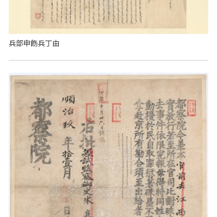
兵部申飭兵丁由