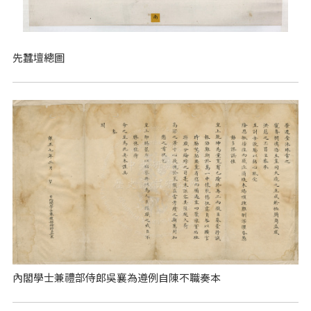
先蠶壇總圖
內閣學士兼禮部侍郎吳襄為遵例自陳不職奏本