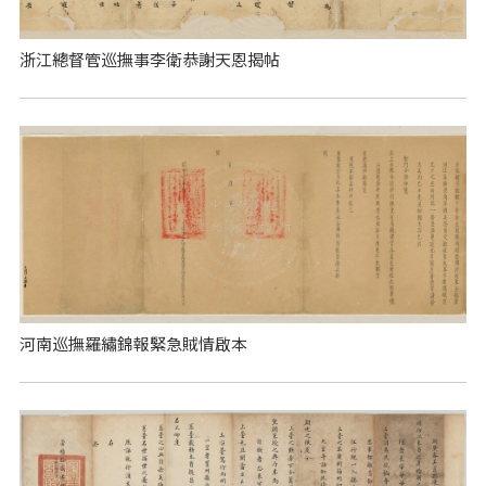
浙江總督管巡撫事李衛恭謝天恩揭帖
河南巡撫羅繡錦報緊急賊情啟本