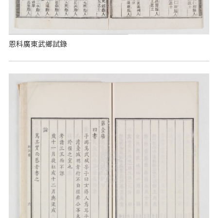
恩科廣東武鄉試錄