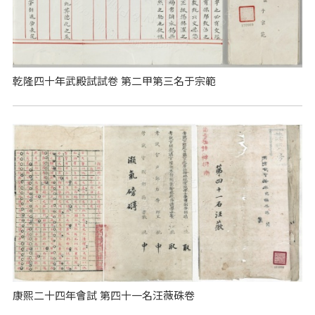
乾隆四十年武殿試試卷 第二甲第三名于宗範
康熙二十四年會試 第四十一名汪薇硃卷