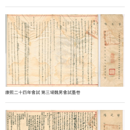
康熙二十四年會試 第三場魏男會試墨卷