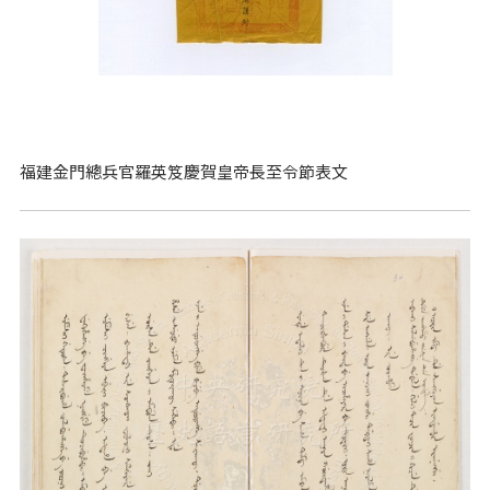
福建金門總兵官羅英笈慶賀皇帝長至令節表文