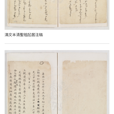
滿文本清聖祖起居注稿