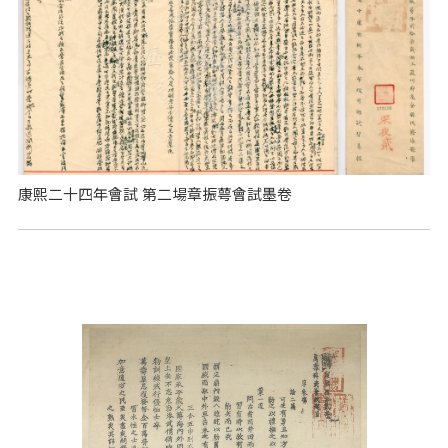
康熙二十四年會試 第二場章振萼會試墨卷