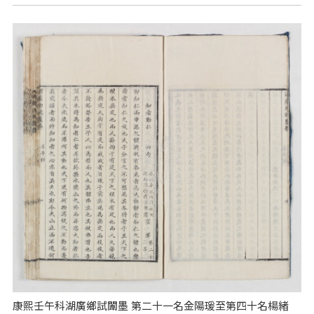
康熙壬午科湖廣鄉試闈墨 第二十一名金陽瑗至第四十名楊緒