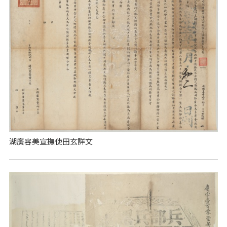
湖廣容美宣撫使田玄詳文