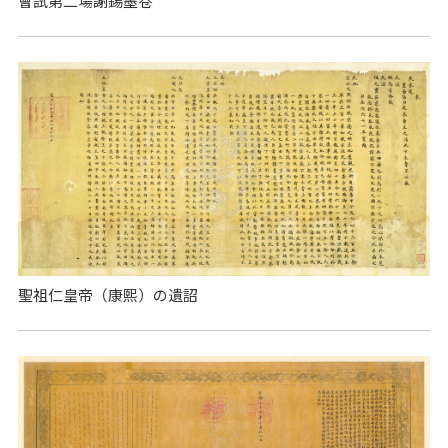
會試第二場謝錫墨卷
聖祖仁皇帝（康熙）の遺詔