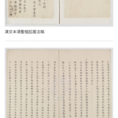
漢文本清聖祖起居注稿