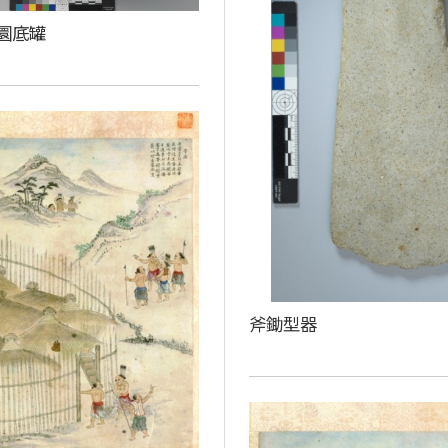
圜底罐
斧鋤型器