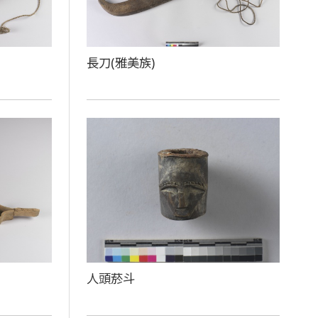
長刀(雅美族)
人頭菸斗