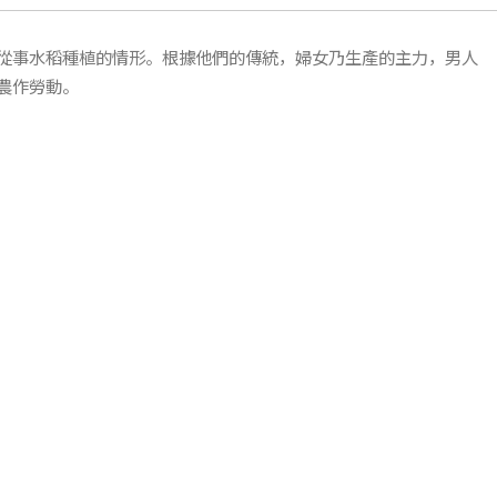
從事水稻種植的情形。根據他們的傳統，婦女乃生產的主力，男人
農作勞動。