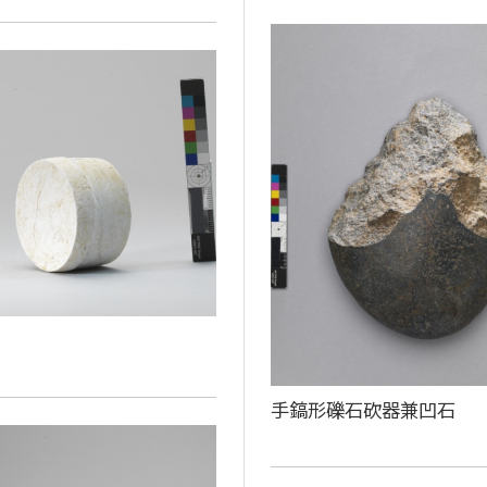
手鎬形礫石砍器兼凹石