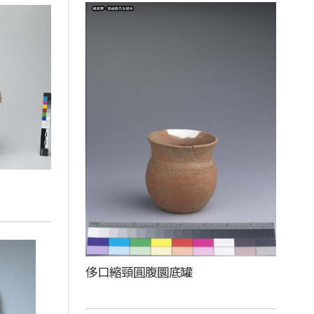
侈口縮頸圓腹圜底罐