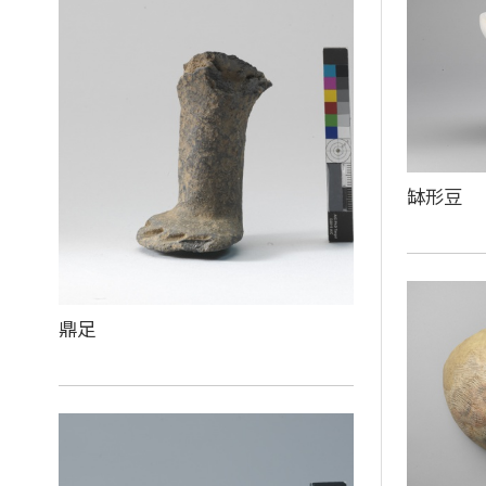
缽形豆
鼎足