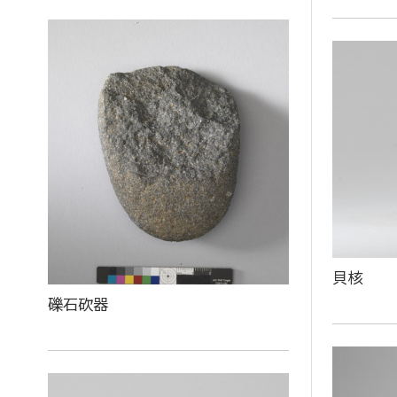
貝核
礫石砍器