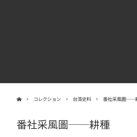
コレクション
台湾史料
番社采風圖──
:::
番社采風圖──耕種