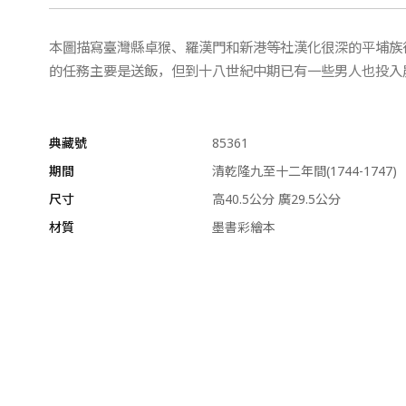
本圖描寫臺灣縣卓猴、羅漢門和新港等社漢化很深的平埔族
的任務主要是送飯，但到十八世紀中期已有一些男人也投入
典藏號
85361
期間
清乾隆九至十二年間(1744-1747)
尺寸
高40.5公分 廣29.5公分
材質
墨書彩繪本