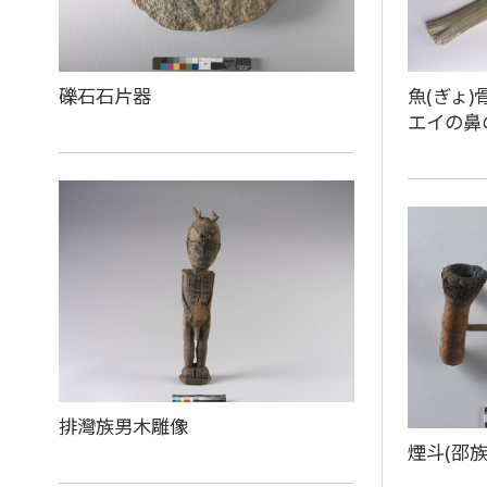
礫石石片器
魚(ぎょ)
エイの鼻
排灣族男木雕像
煙斗(邵族