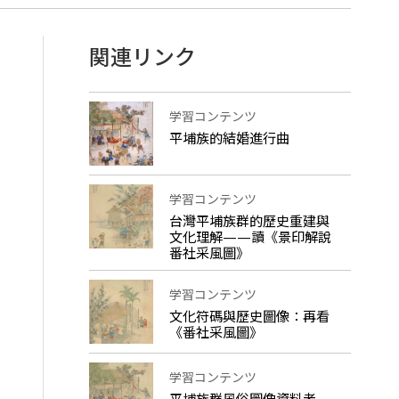
関連リンク
学習コンテンツ
平埔族的結婚進行曲
学習コンテンツ
台灣平埔族群的歷史重建與
文化理解——讀《景印解說
番社采風圖》
学習コンテンツ
文化符碼與歷史圖像：再看
《番社采風圖》
学習コンテンツ
平埔族群風俗圖像資料考