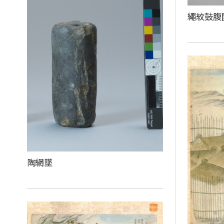
繩紋鼓腹
陶網墜