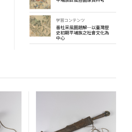
学習コンテンツ
番社采風圖題解─以臺灣歷
史初期平埔族之社會文化為
中心