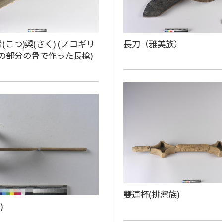
骨(こつ)槊(さく) (ノコギリ
長刀（雅美族）
の部分の骨で作った長槍)
雙連杯(排灣族)
)