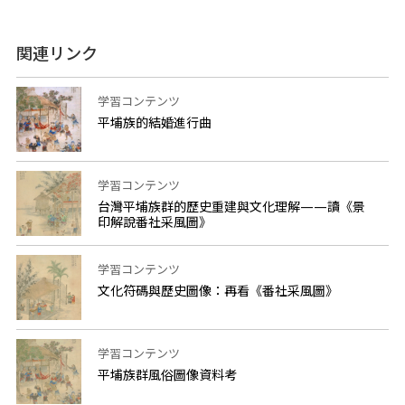
関連リンク
学習コンテンツ
平埔族的結婚進行曲
学習コンテンツ
台灣平埔族群的歷史重建與文化理解——讀《景
印解說番社采風圖》
学習コンテンツ
文化符碼與歷史圖像：再看《番社采風圖》
学習コンテンツ
平埔族群風俗圖像資料考