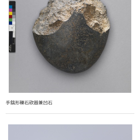
手鎬形礫石砍器兼凹石