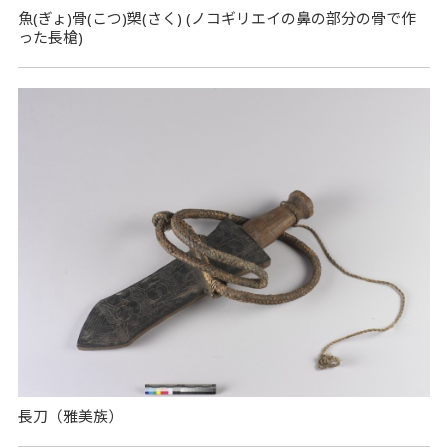
魚(ぎょ)骨(こつ)槊(さく) (ノコギリエイの鼻の部分の骨で作
った長槍)
長刀（雅美族）