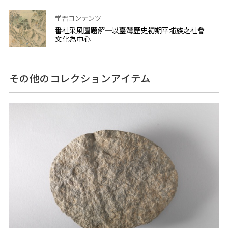
学習コンテンツ
番社采風圖題解─以臺灣歷史初期平埔族之社會
文化為中心
その他のコレクションアイテム