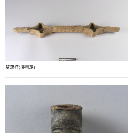
雙連杯(排灣族)