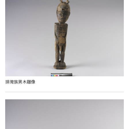
排灣族男木雕像