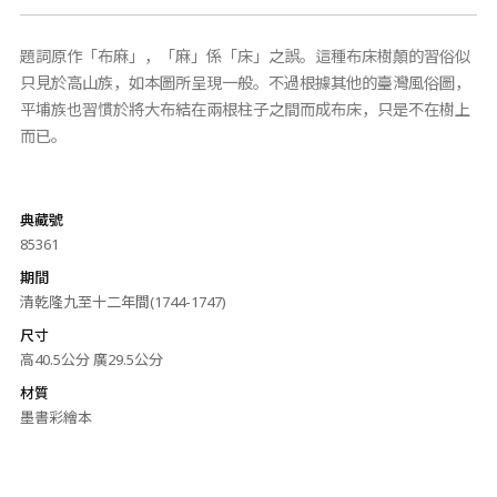
題詞原作「布麻」，「麻」係「床」之誤。這種布床樹顛的習俗似
只見於高山族，如本圖所呈現一般。不過根據其他的臺灣風俗圖，
平埔族也習慣於將大布結在兩根柱子之間而成布床，只是不在樹上
而已。
典藏號
85361
期間
清乾隆九至十二年間(1744-1747)
尺寸
高40.5公分 廣29.5公分
材質
墨書彩繪本