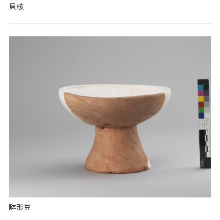
貝核
缽形豆