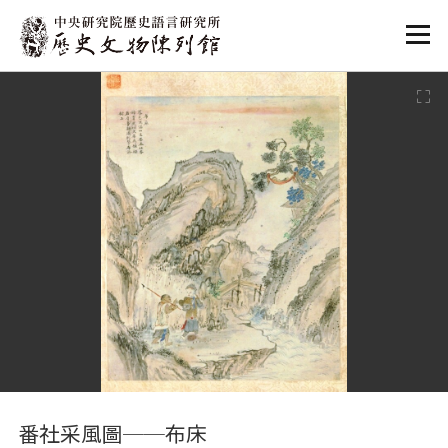
:::
:::
番社采風圖──布床