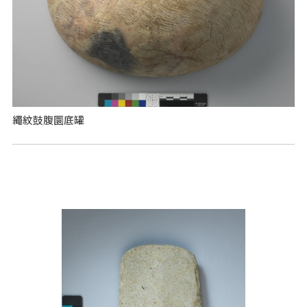
繩紋鼓腹圜底罐