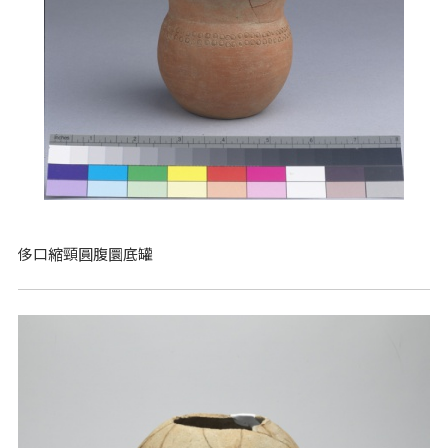
侈口縮頸圓腹圜底罐