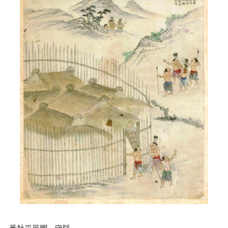
番社采風圖─守隘