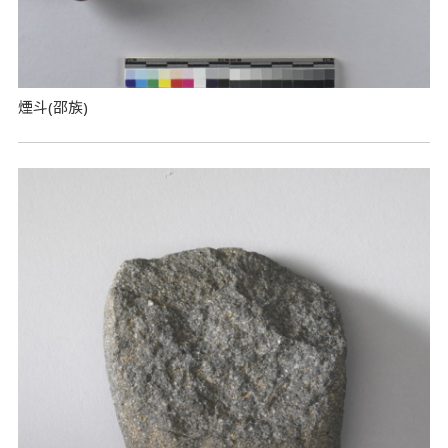
煙斗(邵族)