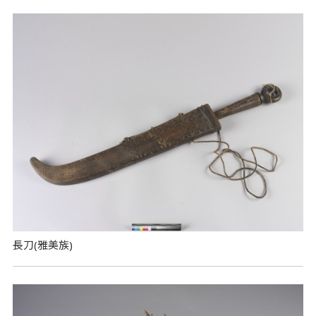
長刀(雅美族)