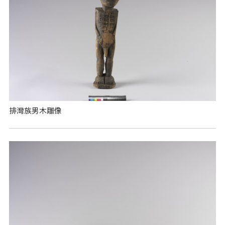
排灣族男木雕像