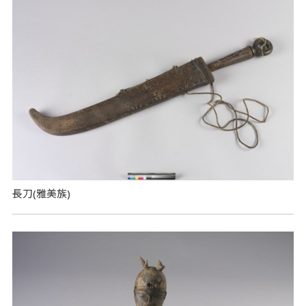
長刀(雅美族)