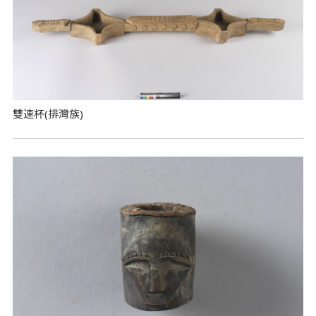
雙連杯(排灣族)