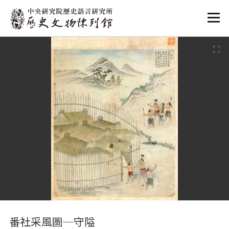
:::
:::
番社采風圖─守隘