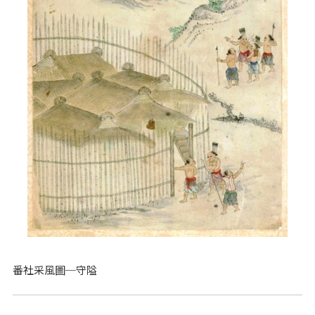
番社采風圖─守隘