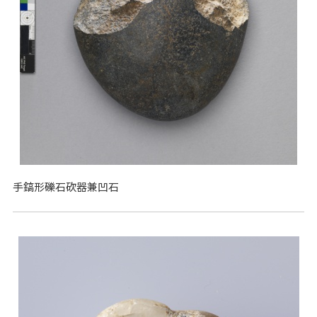
手鎬形礫石砍器兼凹石