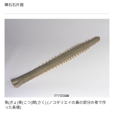
礫石石片器
魚(ぎょ)骨(こつ)槊(さく) (ノコギリエイの鼻の部分の骨で作
った長槍)