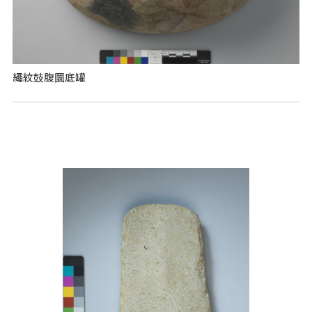
繩紋鼓腹圜底罐