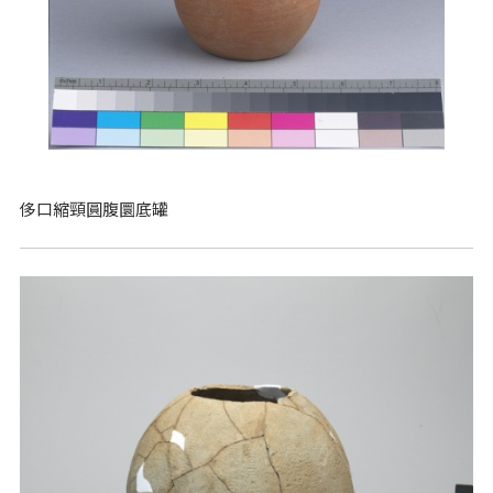
侈口縮頸圓腹圜底罐