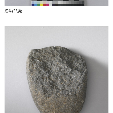
煙斗(邵族)