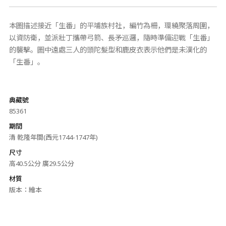
本圖描述接近「生番」的平埔族村社，編竹為柵，環繞聚落周圍，
以資防衛，並派壯丁攜帶弓箭、長矛巡邏，隨時準備迎戰「生番」
的襲擊。圖中遠處三人的頭陀髮型和鹿皮衣表示他們是未漢化的
「生番」。
典藏號
85361
期間
清 乾隆年間(西元1744-1747年)
尺寸
高40.5公分 廣29.5公分
材質
版本：繪本