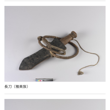
長刀（雅美族）